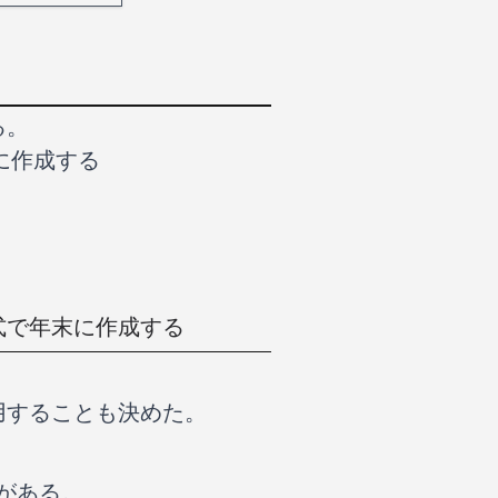
る。
に作成する
式で年末に作成する
用することも決めた。
がある。