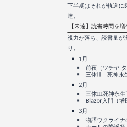
下半期はそれが軌道に乗
達。
【未達】読書時間を増
視力が落ち、読書量が激
り。
1月
前夜（ツチヤ 
三体Ⅲ 死神永
2月
三体III死神永
Blazor入門（
3月
物語ウクライナ
カールの降誕祭