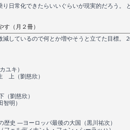
り日常化できたらいいぐらいが現実的だろう。 と
やす（月２冊）
減しているので何とか増やそうと立てた目標。 2
タカユキ）
生 上（劉慈欣）
生下（劉慈欣）
増田智明）
の歴史 ―ヨーロッパ最後の大国（黒川祐次）
（フェルディナント・フォン・シーラッハ）