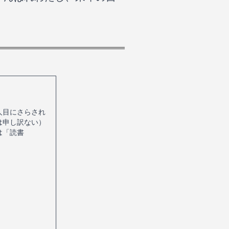
人目にさらされ
は申し訳ない）
は「読書