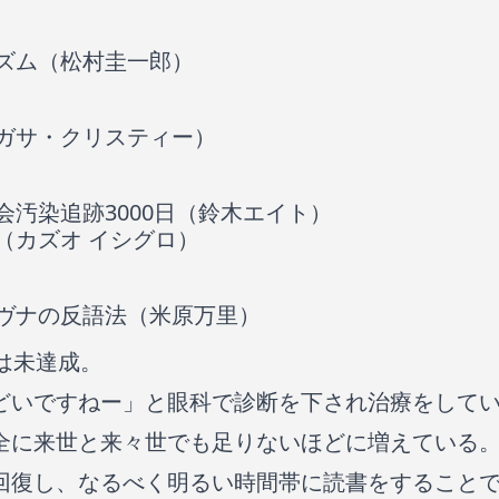
ズム（松村圭一郎）
ガサ・クリスティー）
会汚染追跡3000日（鈴木エイト）
（カズオ イシグロ）
ヴナの反語法（米原万里）
は未達成。
どいですねー」と眼科で診断を下され治療をして
全に来世と来々世でも足りないほどに増えている
回復し、なるべく明るい時間帯に読書をすること