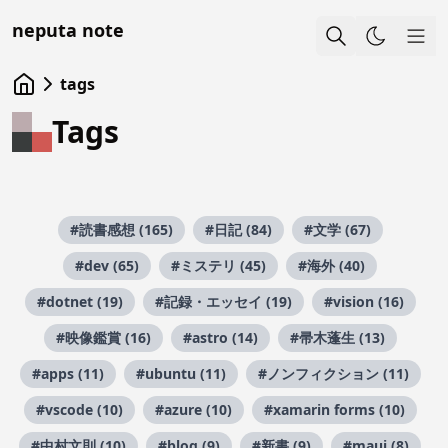
neputa note
Sho
tags
Tags
#読書感想 (165)
#日記 (84)
#文学 (67)
#dev (65)
#ミステリ (45)
#海外 (40)
#dotnet (19)
#記録・エッセイ (19)
#vision (16)
#映像鑑賞 (16)
#astro (14)
#帚木蓬生 (13)
#apps (11)
#ubuntu (11)
#ノンフィクション (11)
#vscode (10)
#azure (10)
#xamarin forms (10)
#中村文則 (10)
#blog (9)
#新書 (9)
#maui (8)