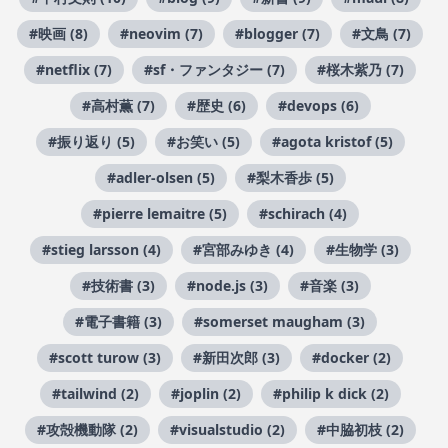
#映画 (8)
#neovim (7)
#blogger (7)
#文鳥 (7)
#netflix (7)
#sf・ファンタジー (7)
#桜木紫乃 (7)
#高村薫 (7)
#歴史 (6)
#devops (6)
#振り返り (5)
#お笑い (5)
#agota kristof (5)
#adler-olsen (5)
#梨木香歩 (5)
#pierre lemaitre (5)
#schirach (4)
#stieg larsson (4)
#宮部みゆき (4)
#生物学 (3)
#技術書 (3)
#node.js (3)
#音楽 (3)
#電子書籍 (3)
#somerset maugham (3)
#scott turow (3)
#新田次郎 (3)
#docker (2)
#tailwind (2)
#joplin (2)
#philip k dick (2)
#攻殻機動隊 (2)
#visualstudio (2)
#中脇初枝 (2)