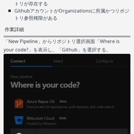
トリが存在する
GithubアカウントがOrganizationsに所属かつリポジ
トリ参照権限がある
作業詳細
「New Pipeline」からリポジトリ選択画面「Where is
your code?」を表示し、「Github」を選択する。