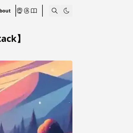
bout
ack】