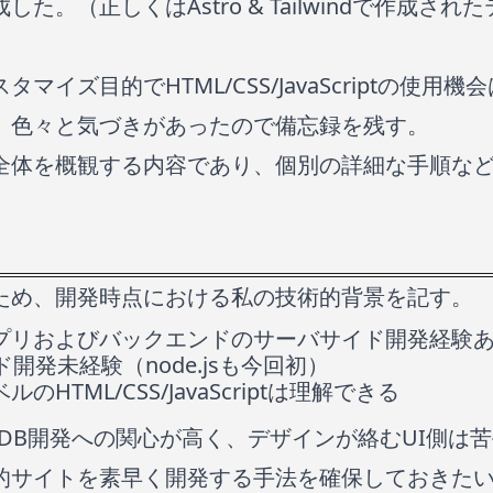
た。（正しくはAstro & Tailwindで作成さ
マイズ目的でHTML/CSS/JavaScriptの使用
。色々と気づきがあったので備忘録を残す。
全体を概観する内容であり、個別の詳細な手順な
ため、開発時点における私の技術的背景を記す。
プリおよびバックエンドのサーバサイド開発経験
開発未経験（node.jsも今回初）
HTML/CSS/JavaScriptは理解できる
DB開発への関心が高く、デザインが絡むUI側は
的サイトを素早く開発する手法を確保しておきた