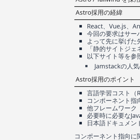
Astro採用の経緯
React、Vue.js、
今回の要求はサーバ
よって先に挙げた先
「静的サイトジェ
以下サイト等を参照
Jamstackの
Astro採用のポイント
言語学習コスト（Ru
コンポーネント指
他フレームワーク（
必要時に必要なJava
日本語ドキュメン
コンポーネント指向に関