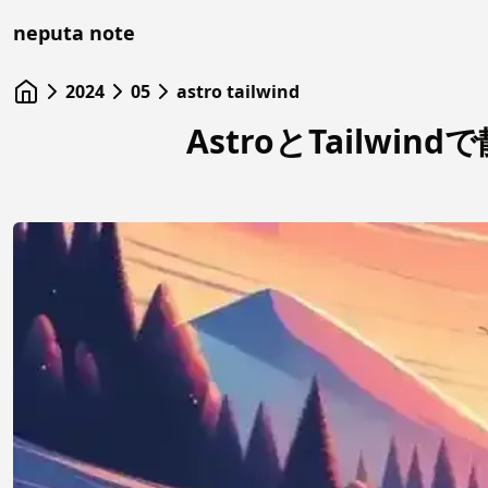
neputa note
2024
05
astro tailwind
AstroとTailwi