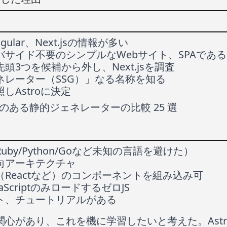
Angular、Next.jsの情報が多い
サイド不要のシンプルなWebサイト、SPAであ
頭3つを候補から外し、Next.jsを調査
ネレーター（SSG）」なる名称を知る
しAstroに決定
人気のある静的ジェネレーターの比較 25 選
by/Python/Goなど未知の言語を避けた）
向アーキテクチャ
Reactなど）のコンポーネントを組み込み可
ScriptのみロードするゼロJS
ト、チュートリアルがある
心があり、これを機に学習したいと考えた。Ast