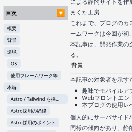
による静的サイトを作成し
まくた工房
目次
これまで、ブログのカスタ
概要
ームワークは今回が初
背景
本記事は、開発作業の
環境
る。
OS
背景
使用フレームワーク等
本記事の対象者を示す
本編
趣味でモバイルア
Webフロントエンド
Astro / Tailwind を採用
本ブログの使用レベルの
した理由
Astro採用の経緯
個人的にサーバサイド/
Astro採用のポイント
同様の傾向があり、静