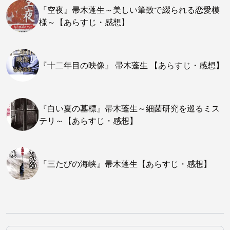
『空夜』帚木蓬生～美しい筆致で綴られる恋愛模
様～【あらすじ・感想】
『十二年目の映像』 帚木蓬生 【あらすじ・感想】
『白い夏の墓標』帚木蓬生～細菌研究を巡るミス
テリ～【あらすじ・感想】
『三たびの海峡』帚木蓬生【あらすじ・感想】