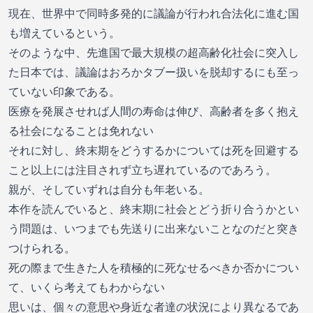
現在、世界中で同時多発的に議論が行われ合法化に進む国
も増えているという。
そのような中、先進国で最大規模の超高齢化社会に突入し
た日本では、議論はおろかタブー扱いを脱却するにも至っ
ていない印象である。
医療を発展させれば人間の寿命は伸び、高齢者を多く抱え
る社会になることは免れない
それに対し、終末期をどうするかについては死を回避する
こと以上には注目されず立ち遅れているのであろう。
親が、そしていずれは自分も年老いる。
本作を読んでいると、終末期に社会とどう折り合うかとい
う問題は、いつまでも先送りに出来ないことなのだと突き
つけられる。
死の際まで生きた人を積極的に死なせるべきか否かについ
て、いくら考えてもわからない
思いは、個々の意思や身近な者達の状況により異なるであ