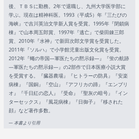
後、ＴＢＳに勤務。2年で退職し、九州大学医学部に
学ぶ。現在は精神科医。1993（平成5）年『三たびの
海峡』で吉川英治文学新人賞を受賞。1995年『閉鎖病
棟』で山本周五郎賞、1997年『逃亡』で柴田錬三郎
賞、2010年『水神』で新田次郎文学賞を受賞した。
2011年『ソルハ』で小学館児童出版文化賞を受賞。
2012年『蠅の帝国―軍医たちの黙示録―』『蛍の航跡
―軍医たちの黙示録―』の2部作で日本医療小説大賞
を受賞する。『臓器農場』『ヒトラーの防具』『安楽
病棟』『国銅』『空山』『アフリカの蹄』『エンブリ
オ』『千日紅の恋人』『受命』『聖灰の暗号』『イン
ターセックス』『風花病棟』『日御子』『移された
顔』など著作多数。
— 本書より引用