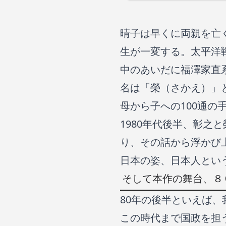
晴子は早くに両親を亡
生が一変する。太平洋
中のあいだに福澤家直
名は「榮（さかえ）」
母から子への100通
1980年代後半、彰
り、その話から浮かび
日本の姿、日本人とい
そして本作の舞台、８
80年の後半といえば
この時代まで国政を担