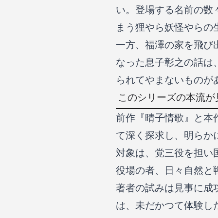
い。登場する名前の数
まう狸やら妖怪やらの
一方、福澤の家を飛び
なった息子彰之の話は
られてやまないものが
このシリーズの本流が
前作『晴子情歌』と本
て深く探求し、明らか
対象は、党三役を担い
役場の者、日々自然と
著者の試みは見事に成
は、未だかつて体験し