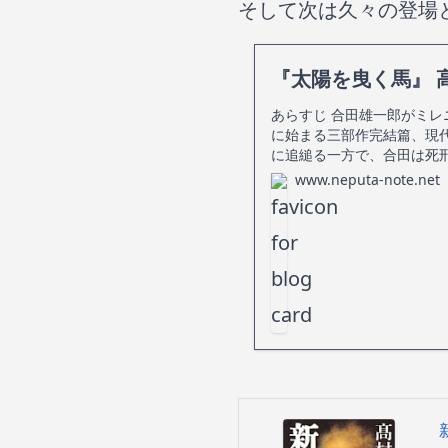
そして次は久々の登場
『太陽を曳く馬』 
あらすじ 合田雄一郎がミレ
に始まる三部作完結篇、現
に追縋る一方で、合田は死
www.neputa-note.net