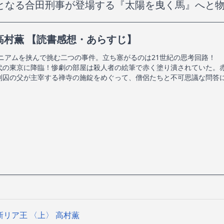
となる合田刑事が登場する『太陽を曳く馬』へと
高村薫 【読書感想・あらすじ】
ニアムを挟んで挑む二つの事件。立ち塞がるのは21世紀の思考回路！ 
代の東京に降臨！惨劇の部屋は殺人者の絵筆で赤く塗り潰されていた。
刑囚の父が主宰する禅寺の施錠をめぐって、僧侶たちと不可思議な問答
新リア王 〈上〉 高村薫