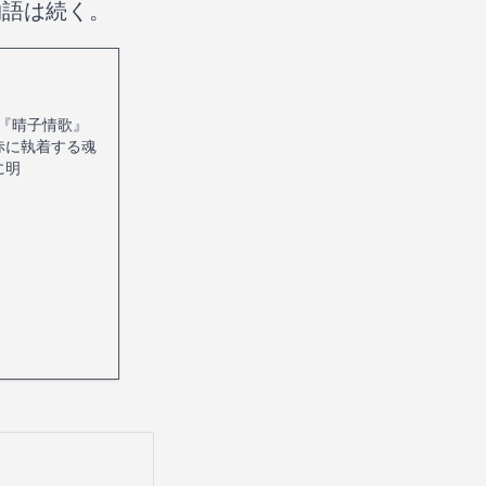
物語は続く。
『晴子情歌』
赤に執着する魂
に明