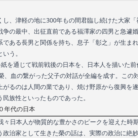
くし、津軽の地に300年もの間君臨し続けた大家
戦争の最中、出征直前である福澤家の四男と急遽
系である長男と関係を持ち、息子「彰之」が生ま
という。
の手紙を通じて戦前戦後の日本を、日本人を描いた
之と榮、血の繋がった父子の対話が全編を成す。この
上がるのは人間の業であり、焼け野原から復興を
う民族性といったものであった。
０年代の日本
、我々日本人が物質的な豊かさのピークを迎えた時
う政治家として生きた榮の話は、実際の政治に絶