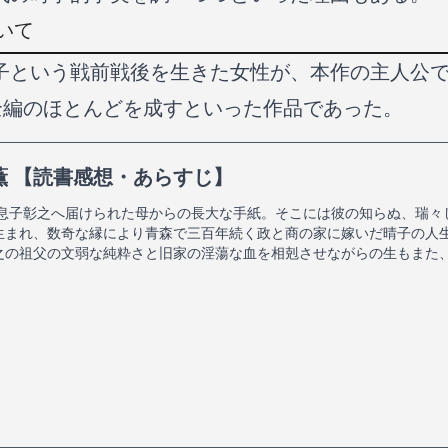
いて
子という戦前戦後を生きた女性が、本作の主人公
が全編のほとんどを成すといった作品であった。
薫 【読書感想・あらすじ】
る息子彰之へ届けられた母からの長大な手紙。そこには彼の知らぬ、瑞々
生まれ、数奇な縁により青森で三百年続く政と商の家に嫁いだ晴子の人
之の祖父の文弱な純粋さと旧家の淫蕩な血を相剋させながらの生もまた