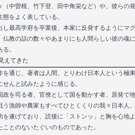
々（中曽根、竹下登、田中角栄など）や、彼らの
生態をよく表している。
出し最高学府を卒業後、本家に反発するようにマ
、仏教の話の数々やあまりにも人間らしい彼の魂
ある。
見えてきた
作を通じ、著者は人間、とりわけ日本人という極
にせんと試みたように感じる。
国政を司る者、官僚として国を動かす者、原発で
戦う漁師や農家もすべてひとくくりの我々日本人
功を遂げており、読後に「ストンッ」と胸を心地
たことのないたぐいのものであった。