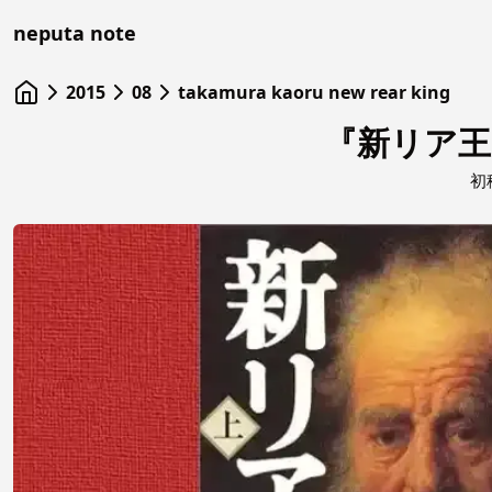
neputa note
2015
08
takamura kaoru new rear king
『新リア王
初