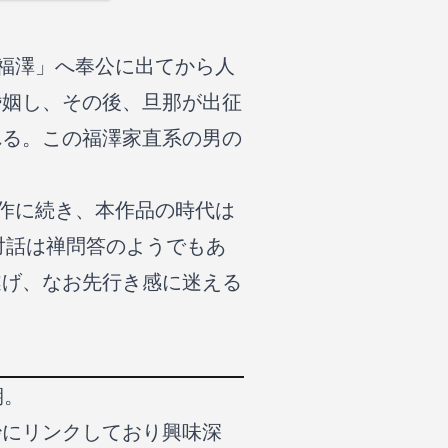
「福澤」へ奉公に出てから人
婚姻し、その後、旦那が出征
れる。この福澤家直系の男の
前作に続き、本作品の時代は
対話は禅問答のようでもあ
遂げ、なお先行き感に迷える
期。
妙にリンクしており興味深