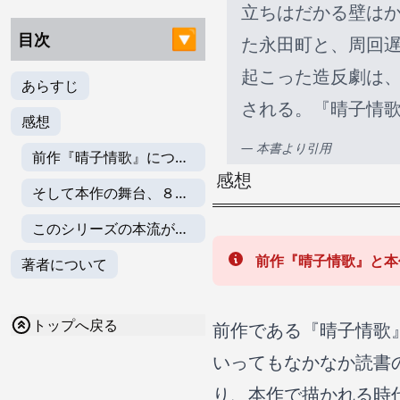
立ちはだかる壁は
目次
た永田町と、周回
起こった造反劇は
あらすじ
される。『晴子情
感想
— 本書より引用
前作『晴子情歌』につい
感想
て
そして本作の舞台、８０
年代の日本
このシリーズの本流が見
えてきた
前作『晴子情歌』と本
著者について
トップへ戻る
前作である『晴子情歌
いってもなかなか読書
り、本作で描かれる時