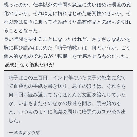
惑ったのか、仕事以外の時間を急速に失い始めた環境の変
化のせいか、それゆえに枯れはじめた感受性のせいか、そ
れ以降は長きに渡って読み続けた高村作品との縁も途切れ
ることとなった。
長い時間を要することになったけれど、さまざまな思いを
胸に再び読みはじめた『晴子情歌』は、何というか、ごく
個人的なものであるが「転機」を予感させるものだった。
感想はなく衝動だけが
晴子はこの三百日、インド洋にいた息子の彰之に宛て
て百通もの手紙を書き送り、息子のほうは、それらを
何十回も読み返してもうほとんど文面を諳んじていた
が、いまもまたそのなかの数通を開き、読み始める
と、いつものように意識の周りに暗黒のガスが沁み出
した。
— 本書より引用