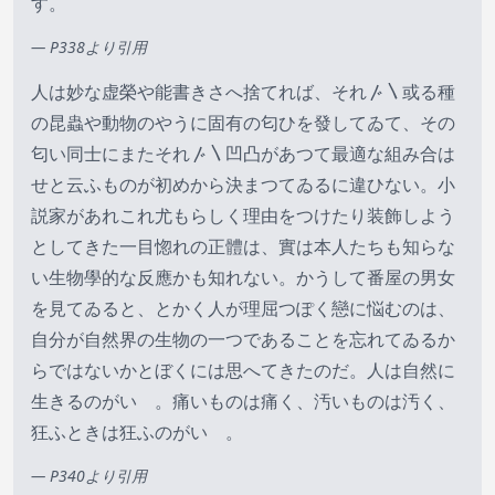
す。
— P338より引用
人は妙な虚榮や能書きさへ捨てれば、それ〴〵或る種
の昆蟲や動物のやうに固有の匂ひを發してゐて、その
匂い同士にまたそれ〴〵凹凸があつて最適な組み合は
せと云ふものが初めから決まつてゐるに違ひない。小
説家があれこれ尤もらしく理由をつけたり装飾しよう
としてきた一目惚れの正體は、實は本人たちも知らな
い生物學的な反應かも知れない。かうして番屋の男女
を見てゐると、とかく人が理屈つぽく戀に悩むのは、
自分が自然界の生物の一つであることを忘れてゐるか
らではないかとぼくには思へてきたのだ。人は自然に
生きるのがいゝ。痛いものは痛く、汚いものは汚く、
狂ふときは狂ふのがいゝ。
— P340より引用