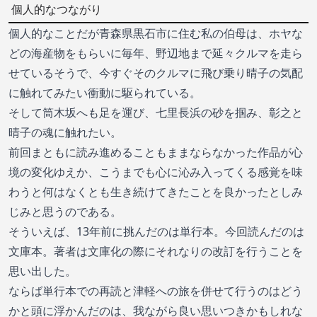
個人的なつながり
個人的なことだが青森県黒石市に住む私の伯母は、ホヤな
どの海産物をもらいに毎年、野辺地まで延々クルマを走ら
せているそうで、今すぐそのクルマに飛び乗り晴子の気配
に触れてみたい衝動に駆られている。
そして筒木坂へも足を運び、七里長浜の砂を掴み、彰之と
晴子の魂に触れたい。
前回まともに読み進めることもままならなかった作品が心
境の変化ゆえか、こうまでも心に沁み入ってくる感覚を味
わうと何はなくとも生き続けてきたことを良かったとしみ
じみと思うのである。
そういえば、13年前に挑んだのは単行本。今回読んだのは
文庫本。著者は文庫化の際にそれなりの改訂を行うことを
思い出した。
ならば単行本での再読と津軽への旅を併せて行うのはどう
かと頭に浮かんだのは、我ながら良い思いつきかもしれな