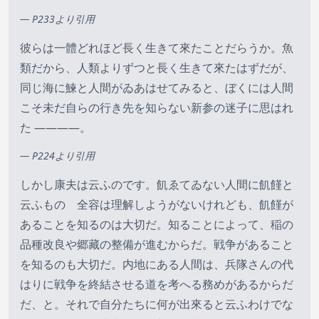
— P233より引用
彼らは一體どれほど長く生きて來たことだらうか。魚
類だから、人類よりずつと長く生きて來たはずだが、
同じ海に鰊と人間がゐあはせてみると、ぼくには人間
こそ未だ自らの行き先を知らない新参の迷子に思はれ
た ――――。
— P224より引用
しかし康夫は云ふのです。飢ゑてゐない人間に飢饉と
云ふものゝ全容は理解しようがないけれども、飢饉が
あることを知るのは大切だ。知ることによって、稲の
品種改良や郷藏の整備が進むからだ。戦争があること
を知るのも大切だ。内地にある人間は、兵隊さんの代
はりに戦争を終結させる道を考へる務めがあるからだ
だ、と。それで自分たちに何が出來ると云ふわけでな