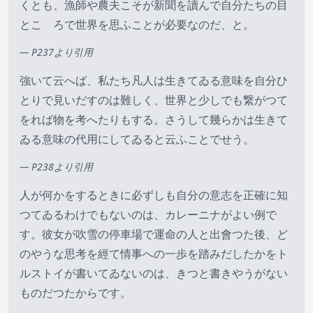
くとも、漁師や農夫こそが新聞を讀んで自分たちの目
とこゝろで世界を思ふことが必要なのだ、と。
— P237より引用
強いて云へば、私たち凡人は生きてゐる意味を自分ひ
とりで見いだすのは難しく、世界と少しでも繋がつて
をれば物を考へたりもする。さうして幾らかは生きて
ゐる意味の代用にしてゐると云ふことでせう。
— P238より引用
人が何かをするときに必ずしも自分の意志を正確に知
つてゐるわけでもないのは、カレーニナがよい例で
す。彼女が吹雪の停車場で運命の人と出會つた後、ど
のやうな思考を經て情事への一歩を踏みだしたかをト
ルストイが書いてゐないのは、きつと書きやうがない
ものだつたからです。