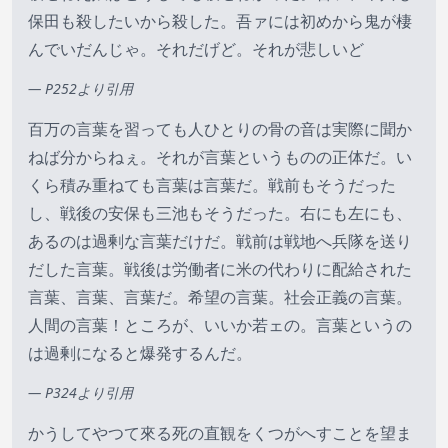
保田も殺したいから殺した。吾ァには初めから鬼が棲
んでいだんじゃ。それだげど。それが悲しいど
— P252より引用
百万の言葉を習っても人ひとりの骨の音は実際に聞か
ねば分からねぇ。それが言葉というものの正体だ。い
くら積み重ねても言葉は言葉だ。戦前もそうだった
し、戦後の安保も三池もそうだった。右にも左にも、
あるのは過剰な言葉だけだ。戦前は戦地へ兵隊を送り
だした言葉。戦後は労働者に米の代わりに配給された
言葉、言葉、言葉だ。希望の言葉。社会正義の言葉。
人間の言葉！ところが、いいか若ェの。言葉というの
は過剰になると爆発するんだ。
— P324より引用
かうしてやつて來る死の直観をくつがへすことを望ま