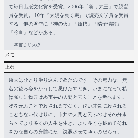
で毎日出版文化賞を受賞。2006年『新リア王』で親鸞
賞を受賞。‘10年『太陽を曳く馬』で読売文学賞を受賞
する。他の著作に『神の火』『照柿』『晴子情歌』
『冷血』などがある。
— 本書より引用
メモ
上巻
康夫はひとり坐り込んでゐたのです。その無力な、無
名の後ろ姿をかうして思ひだすとき、いまになって私
は頻りに物云はぬ市井の人間と云ふことを考へます。
物を云ふことで殺されるでなく、鋭い才氣に殺される
こともない代はりに、市井の人間と云ふのはその分永
らへてより多くの人生を生き、より多くを眺めてそれ
をみな自らの身體にたゞ沈澱させてゆくのだらう、