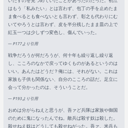
いだすのを見つめていたことがあったのだった。初江
はもう「私みたい」とは言わず、包丁の手を止めたま
ま食べるとも食べないとも言わず、彰之も代わりにむ
いてやろうとは言わず、皮を半分残したまま皿の上で
紅玉一つは少しずつ変色し、傷んでいった。
— P177より引用
戦争だろうが何だろうが、何十年も繰り返し繰り返
し、こころのなかで戻ってゆくものがあるというのは
いい。あんたはどうだ？俺には、それがない。これは
家族も子供も関係ない、自分のこころの話だ。足立に
会って分かったのは、そういうことだ。
— P193より引用
おめは分がらねえと思うが、吾ァど兵隊は家族や御国
のために鬼になったんでね。敵兵ば殺す奴は殺した。
殺せねえ奴はどうしても殺せねがった。吾ァ、米兵も