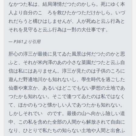
なかつた私は、結局薄情だつたのかしら。死にゆく本
人より自分のこゝろを救ひたかつただけかしら。いづ
れだらうと構ひはしませんが、人が死ぬと云ふ行為と
それを見守ると云ふ行為は一對の大仕事です。
— P361より引用
肝心の淳三が最後に見てゐた風景は何だつたのかと思
ふと、それが米内澤のあの小さな菜園だつたと云ふ自
信は私にはありません。淳三が見たのは子供のころに
遊んだ野邊地川かも知れないし、學生時代を過ごした
仙臺や東京か、あるいはどこでもない夢想の土地であ
つたかも知れない。そこで逢つてゐたのは私ではなく
て、ほかのもつと懐かしい人であつたかも知れない。
しかしそれでいゝのです。最後の山へ向かふ險しい道
中、この私を含めた全部の人間から解放されて自由に
なり、ひとりで私たちの知らない土地や人間と出會ふ