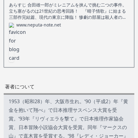
あらすじ 合田雄一郎がミレニアムを挟んで挑む二つの事件。
立ち塞がるのは21世紀の思考回路！ 『晴子情歌』に始まる
三部作完結篇、現代の東京に降臨！ 惨劇の部屋は殺人者の絵
筆で赤く塗り潰されていた。赤に執着する魂に追縋る一方
www.neputa-note.net
で、合田は死刑囚の父が主宰する禅寺の施錠をめぐって、僧
侶たちと不可思議な問答に明
著者について
1953（昭和28）年、大阪市生れ。‘90（平成2）年『黄
金を抱いて翔べ』で日本推理サスペンス大賞を受
賞。‘93年『リヴィエラを撃て』で日本推理作家協会
賞、日本冒険小説協会大賞を受賞。同年『マークスの
山』で直木賞を受賞する。‘98『レディ・ジョーカー』