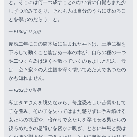
と。そこには何一つ成すことのない者の自覺もまた少
しずつ沁みてをり、それも人は自分のうちに沈めるこ
とを學ぶのだらう、と。
— P130より引用
慶應二年にこの筒木坂に生まれたヰトは、土地に根を
下ろして動くこと能はぬ一本の木が、自らの種の一つ
や二つくらゐは遠くへ散っていくのもよしと思ふ、云
はゞ空々寂々の人生観を深く懐いてゐた人であつたの
かも知れません。
— P202より引用
私はタヱさんを眺めながら、每度恐ろしい苦勞をして
子を產み、その子を失ってはまた懲りずに孕み續ける
女たちの欲望や、暗がりで女たちを孕ませる男たちの
後ろめたさの息遣ひを密かに嗅ぎ、ときに牛馬と變は
らぬほど剥きだしであったり、ときに奥深かったりす