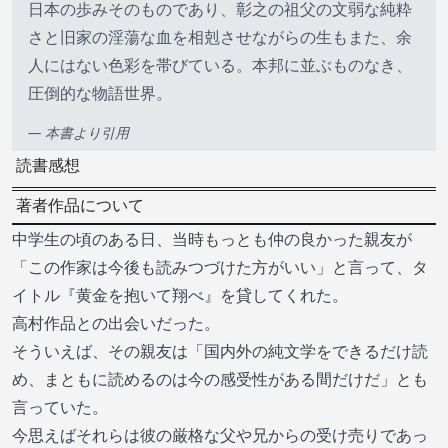
日本の歩みそのものであり、彰之の祖父の文弱な純粋
さと旧家の淫蕩な血を相剋させながらの生もまた、余
人にはない色彩を帯びている。本邦に並ぶものなき、
圧倒的な物語世界。
— 本書より引用
読書感想
著者作品について
中学生の頃のある日、当時もっとも仲の良かった親友が
「この作家は今後も読みつづけた方がいい」と言って、タ
イトル『黄金を抱いて翔べ』を貸してくれた。
高村作品との出会いだった。
そういえば、その親友は「国内外の純文学をできるだけ読
め、まともに読めるのは今の感受性がある間だけだ」とも
言っていた。
今思えばそれらは彼の厳格な父や兄からの受け売りであっ