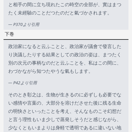
と相手の間に立ち現れたこの時空の全部が、實はまつ
たく未經驗のことだつたのだと氣づかされます。
— P370より引用
下巻
政治家になると云ふことと、政治家が議會で發言した
り決議したりする結果としての政治の姿は、まつたく
別の次元の事柄なのだと云ふことを、私はこの間に、
わづかながら知つたやうな氣もします。
— P42より引用
そのとき彰之は、生物が生きるのに必ずしも必要でな
い感情や言葉の、大部分を溶けださせた後に残る生命
の明快さといったことを考え、そんなものこそ幻想だ
と言う理性もいま少しで蒸発しそうだと感じながら、
少なくともいまよりは身軽で透明であるに違いない地