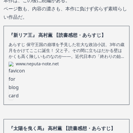
本作は、この後に続編がある。
ページ数も、内容の濃さも、本作に負けず劣らず素晴らし
い作品だ。
『新リア王』 高村薫 【読書感想・あらすじ】
あらすじ 保守王国の崩壊を予見した壮大な政治小説、3年の歳
月をかけてここに誕生！ 父と子。その間に立ちはだかる壁は
かくも高く険しいものなのか――。近代日本の「終わりの始
まり」が露見した永田町と、周回遅れで核がらみの地域振興
www.neputa-note.net
に手を出した青森。政治一家・福澤王国の内部で起こった造
反劇は、雪降りしきる最果
『太陽を曳く馬』 高村薫 【読書感想・あらすじ】