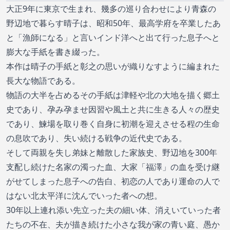
大正9年に東京で生まれ、幾多の巡り合わせにより青森の
野辺地で暮らす晴子は、昭和50年、最高学府を卒業したあ
と「漁師になる」と言いインド洋へと出て行った息子へと
膨大な手紙を書き綴った。
本作は晴子の手紙と彰之の思いが織りなすように編まれた
長大な物語である。
物語の大半を占めるその手紙は津軽や北の大地を描く郷土
史であり、孕み孕ませ因習や風土と共に生きる人々の歴史
であり、鰊場を取り巻く自身に初潮を迎えさせる程の生命
の息吹であり、失い続ける戦争の近代史である。
そして両親を失し弟妹と離散した家族史、野辺地を300年
支配し続けた名家の濁った血、大家「福澤」の血を受け継
がせてしまった息子への告白、初恋の人であり運命の人で
はない北太平洋に沈んでいった者への想。
30年以上連れ添い先立った夫の細い体、消えいていった者
たちの不在、夫が描き続けた小さな我が家の青い庭、愚か