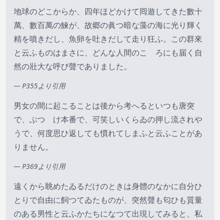
地球のどこからか、四年ほどかけて囘遊してきた數十
萬、數百萬の鰊が、故郷の眞つ暗な藻の海に光り輝く
精を噴きだし、魚卵を吐きだして走り狂ふ。この群來
と云ふものはまさに、どんな人間のこゝろにも届く自
然の壯大な呼び聲でありました。
— P355より引用
男女の間に起こることは後から考へるといつも唐突
で、ぶつゝけ本番で、可笑しいくらゐの押し流されや
うで、何度思ひ返しても慣れてしまふと云ふことがあ
りません。
— P369より引用
遠くから眺めたゐるだけのときは身體のなかに自分ひ
とりで自由に飼つてゐたものが、突然聲も匂ひも質量
のある男性と云ふかたちになつて出現してみると、私