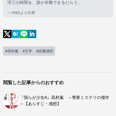
淳三の時間を、誰が非難できるだらう。
— P363より引用
#高村薫
#文学
#読書感想
閲覧した記事からのおすすめ
『我らが少女A』高村薫 ～警察ミステリの傑作
～【あらすじ・感想】