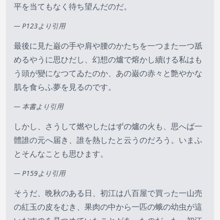
平を当てもなく待ち望んだのだ。
— P123より引用
最後に見た巌の手や肩や腰のかたちを一つまた一つ舐
めるやうに思ひだし、幻想の爐で熔かし續ける私はも
う頭が變になつてゐたのか、あの巌の赤々と艶やかな
肌を食らふ夢を見るのです。
— 本書より引用
しかし、さうして燃やしたはずの爐の火も、思へば一
體誰の元へ届き、誰を熱したと云うのだろう。いまふ
とそんなことも思ひます。
— P159より引用
そうだ、晩秋のある日、初江は八百屋で買った一山売
の紅玉の皮をむき、果肉の中から一匹の蛾の幼虫が這