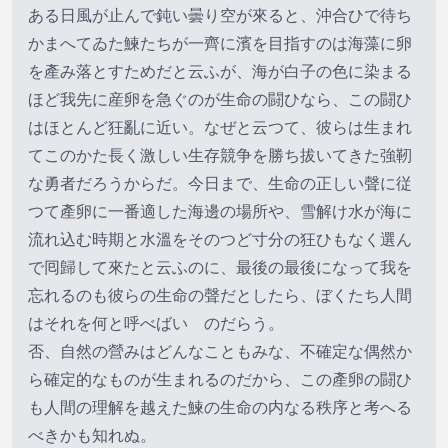
ある日風が止んで鈍い曇り空が來ると、沖合ひで待ち
かまへてゐた鰊たちが一齊に濱を目指すのは海藻に卵
を產み落とすためだと云ふが、海が白子の色に染まる
ほど我先に産卵を急ぐのが生命の闘ひなら、この闘ひ
はほとんど狂亂に近い。なぜと云つて、彼らは生まれ
てこのかた長く激しい生存競争を勝ち拔いてきた強靭
な勇者だろうからだ。今日まで、生命の正しい聲に従
つて產卵に一番適した海邊の場所や、雪解け水が海に
流れ込む時期と水溫をそのつど寸分の狂ひもなく選ん
で囘歸して來たと云ふのに、最後の最後になって我を
忘れるのも彼らの生命の聲だとしたら、ぼくたち人間
はそれを何と呼べばいゝのだらう。
否、自然の營みはどんなこともみな、不確定な偶然か
ら確定的なものが生まれるのだから、この產卵の闘ひ
も人間の理解を越えた鰊の生命の内なる秩序と考へる
べきかも知れぬ。