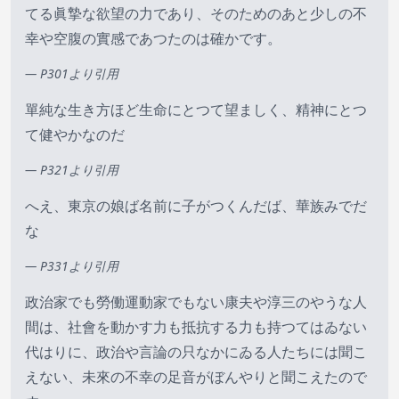
てる眞摯な欲望の力であり、そのためのあと少しの不
幸や空腹の實感であつたのは確かです。
— P301より引用
單純な生き方ほど生命にとつて望ましく、精神にとつ
て健やかなのだ
— P321より引用
へえ、東京の娘ば名前に子がつくんだば、華族みでだ
な
— P331より引用
政治家でも勞働運動家でもない康夫や淳三のやうな人
間は、社會を動かす力も抵抗する力も持つてはゐない
代はりに、政治や言論の只なかにゐる人たちには聞こ
えない、未來の不幸の足音がぼんやりと聞こえたので