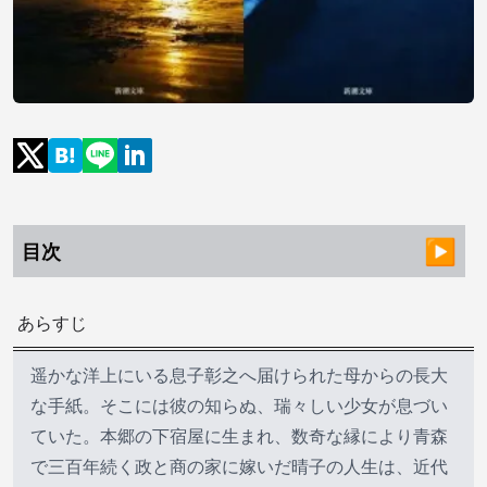
目次
あらすじ
遥かな洋上にいる息子彰之へ届けられた母からの長大
な手紙。そこには彼の知らぬ、瑞々しい少女が息づい
ていた。本郷の下宿屋に生まれ、数奇な縁により青森
で三百年続く政と商の家に嫁いだ晴子の人生は、近代