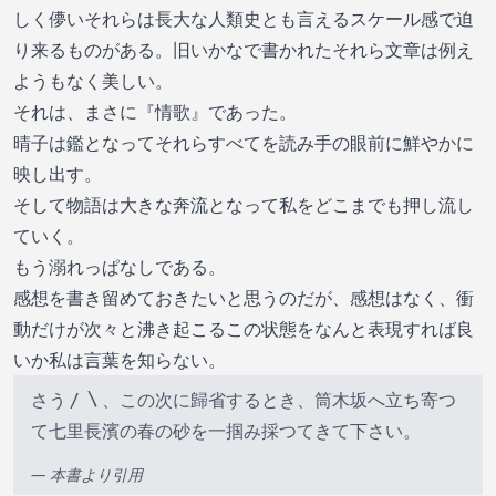
しく儚いそれらは長大な人類史とも言えるスケール感で迫
り来るものがある。旧いかなで書かれたそれら文章は例え
ようもなく美しい。
それは、まさに『情歌』であった。
晴子は鑑となってそれらすべてを読み手の眼前に鮮やかに
映し出す。
そして物語は大きな奔流となって私をどこまでも押し流し
ていく。
もう溺れっぱなしである。
感想を書き留めておきたいと思うのだが、感想はなく、衝
動だけが次々と沸き起こるこの状態をなんと表現すれば良
いか私は言葉を知らない。
さう〳〵、この次に歸省するとき、筒木坂へ立ち寄つ
て七里長濱の春の砂を一掴み採つてきて下さい。
— 本書より引用