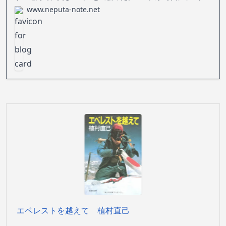
リとあだ名されていた著者は、百ドルだけを手に日本を脱出
www.neputa-note.net
し、さまざまな苦難のすえ、夢の五大陸最高峰登頂を達成す
る。アマゾンのイカダ下りも
エベレストを越えて 植村直己