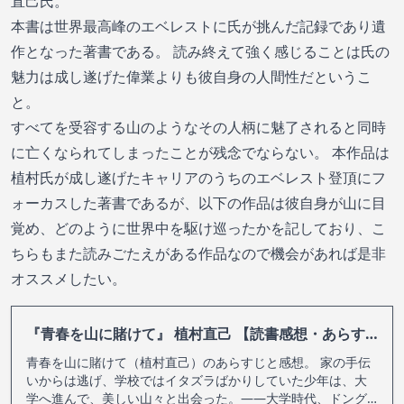
直己氏。
本書は世界最高峰のエベレストに氏が挑んだ記録であり遺
作となった著書である。 読み終えて強く感じることは氏の
魅力は成し遂げた偉業よりも彼自身の人間性だというこ
と。
すべてを受容する山のようなその人柄に魅了されると同時
に亡くなられてしまったことが残念でならない。 本作品は
植村氏が成し遂げたキャリアのうちのエベレスト登頂にフ
ォーカスした著書であるが、以下の作品は彼自身が山に目
覚め、どのように世界中を駆け巡ったかを記しており、こ
ちらもまた読みごたえがある作品なので機会があれば是非
オススメしたい。
『青春を山に賭けて』 植村直己 【読書感想・あらすじ】
青春を山に賭けて（植村直己）のあらすじと感想。 家の手伝
いからは逃げ、学校ではイタズラばかりしていた少年は、大
学へ進んで、美しい山々と出会った。――大学時代、ドング