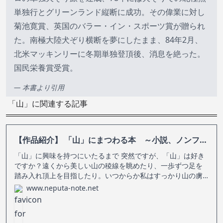
単独行とグリーンランド縦断に成功。その偉業に対し
菊池寛賞、英国のバラー・イン・スポーツ賞が贈られ
た。南極大陸犬ぞり横断を夢にしたまま、84年2月、
北米マッキンリーに冬期単独登頂後、消息を絶った。
国民栄養賞受賞。
— 本書より引用
「山」に関連する記事
【作品紹介】 「山」にまつわる本 ～小説、ノンフィクションなどなど
「山」に興味を持つにいたるまで 突然ですが、「山」は好き
ですか？遠くから美しい山の稜線を眺めたり、一歩ずつ足を
踏み入れ頂上を目指したり。いつからか私はすっかり山の虜
になってしまいました。 もとはと言えば、身近に登山をする
www.neputa-note.net
人がいたことや、『岳』という山岳救助をテーマにした漫画
を読んだことがキッカケでし