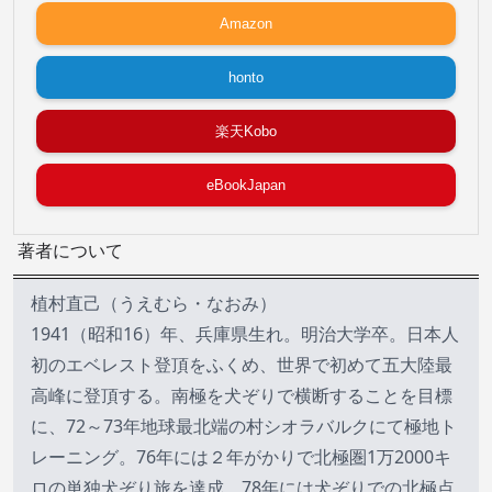
Amazon
honto
楽天Kobo
eBookJapan
著者について
植村直己（うえむら・なおみ）
1941（昭和16）年、兵庫県生れ。明治大学卒。日本人
初のエベレスト登頂をふくめ、世界で初めて五大陸最
高峰に登頂する。南極を犬ぞりで横断することを目標
に、72～73年地球最北端の村シオラバルクにて極地ト
レーニング。76年には２年がかりで北極圏1万2000キ
ロの単独犬ぞり旅を達成、78年には犬ぞりでの北極点