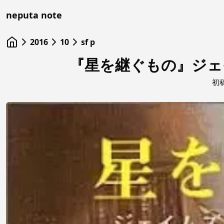
neputa note
2016
10
sf p
『星を継ぐもの』ジェ
初稿