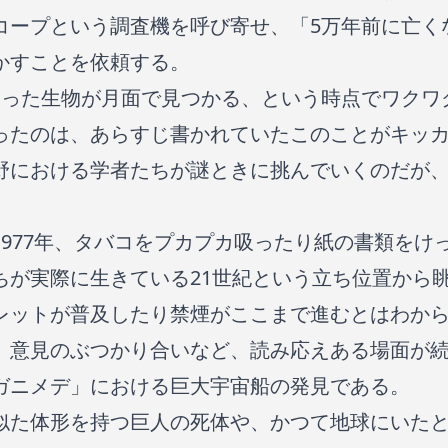
コープという調査機を呼び寄せ、「5万年前に亡く
かすことを依頼する。
なった生物が月面で見つかる、という時点でワクワ
ったのは、あらすじ書かれていたこのことがキッ
野における学者たちが謎ときに挑んでいくのだが
1977年、タバコをプカプカ吸ったり紙の書類をけ
ちが実際に生きている21世紀という立ち位置から
レットが普及したり禁煙がここまで進むとはわか
、意見のぶつかり合いなど、読み応えある場面が
ガニメデ」における巨大宇宙船の発見である。
似た体形を持つ巨人の死体や、かつて地球にいた