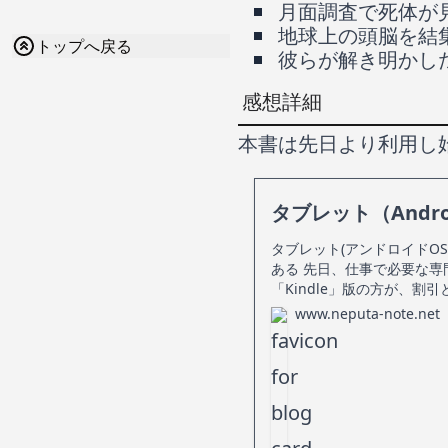
月面調査で死体が
地球上の頭脳を結
トップへ戻る
彼らが解き明かし
感想詳細
本書は先日より利用し始
タブレット（Andro
タブレット(アンドロイドOS
ある 先日、仕事で必要な専
「Kindle」版の方が、
www.neputa-note.net