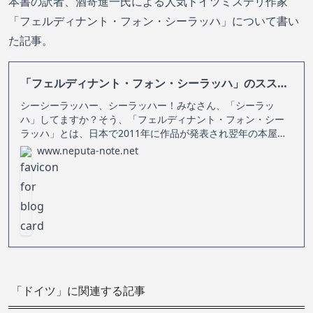
本書の訳者、酒寄進一氏による人気ドイツミステリ作家
「フェルディナント・フォン・シーラッハ」について書い
た記事。
「フェルディナント・フォン・シーラッハ」のススメ（ドイツの人気ミステリ作家）
シーシーラッハー、シーラッハー！みなさん、「シーラッ
ハ」してますか？そう、「フェルディナント・フォン・シー
ラッハ」とは、日本で2011年に作品が発表され翌年の本屋大
賞をキッカケに大注目されたドイツの小説家です。私がシー
www.neputa-note.net
ラッハし始めたのは今年2021年。10年ほど遅れてのマイブー
ム到来なんてよくある話
「ドイツ」に関連する記事