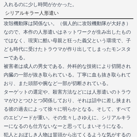
入れるのに少し時間がかかった。
シリアルキラー人形遣い
攻殻機動隊は関係ない。（個人的に攻殻機動隊が大好き）
なので、本作の人形遣いはネットワークが生み出したもの
ではなく、現実に酷い母親と狂った義父という環境で、子
ども時代に受けたトラウマが作り出してしまったモンスタ
ーである。
被害者は成人の男女である。外科的な技術により切開され
内臓の一部が抜き取られている。丁寧に血も抜き取られて
おり、また頭部や腕など一部が切断されている。
ターゲットの選定や、殺害方法などには人形遣いのトラウ
マがひとつひとつ関係しており、それは話中に差し挟まれ
る彼の過去によって徐々に明らかとなる。そして、すべて
のエピソードが重い。その生々しさゆえに、シリアルキラ
ーになるのも仕方ないなーと思ってしまいそうになる。
犯人とおぼしき人物は冒頭から出てくるような気がするの