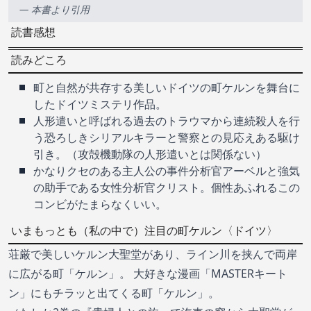
— 本書より引用
読書感想
読みどころ
町と自然が共存する美しいドイツの町ケルンを舞台に
したドイツミステリ作品。
人形遣いと呼ばれる過去のトラウマから連続殺人を行
う恐ろしきシリアルキラーと警察との見応えある駆け
引き。（攻殻機動隊の人形遣いとは関係ない）
かなりクセのある主人公の事件分析官アーベルと強気
の助手である女性分析官クリスト。個性あふれるこの
コンビがたまらなくいい。
いまもっとも（私の中で）注目の町ケルン〈ドイツ〉
荘厳で美しいケルン大聖堂があり、ライン川を挟んで両岸
に広がる町「ケルン」。 大好きな漫画「MASTERキート
ン」にもチラッと出てくる町「ケルン」。