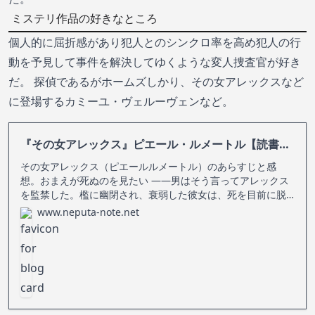
ミステリ作品の好きなところ
個人的に屈折感があり犯人とのシンクロ率を高め犯人の行
動を予見して事件を解決してゆくような変人捜査官が好き
だ。 探偵であるがホームズしかり、その女アレックスなど
に登場するカミーユ・ヴェルーヴェンなど。
『その女アレックス』ピエール・ルメートル【読書感想・あらすじ】
その女アレックス（ピエールルメートル）のあらすじと感
想。おまえが死ぬのを見たい ――男はそう言ってアレックス
を監禁した。檻に幽閉され、衰弱した彼女は、死を目前に脱
出を図るが……しかし、ここまでは序章にすぎない。孤独な女
www.neputa-note.net
アレックスの壮絶なる秘密が明かされるや、物語は大逆転を
繰り返し