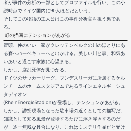
者が事件の分析の一部としてプロファイルを行い、この小
説時点でドイツ国内に90人ほどだという。
そしてこの物語の主人公はこの事件分析官を担う男であ
る。
町の描写にテンションがあがる
冒頭、仲のいい一家がクレッテンベルクの川のほとりにあ
る森へバーベキューへと出かける。美しい川と森、和気あ
いあいと過ごす家族に心温まる。
しかし、腐乱死体が見つかる。
ドイツのサッカーリーグ、ブンデスリーガに所属するケル
ンチームのホームスタジアムであるラインエネルギーシュ
タディオン
(RheinEnergieStadion)が登場し、テンションがあがる。
しかし、誘拐現場となった駐車場の近くとしての描写だ。
知識として知る風景が登場するたびに浮き浮きするのだ
が、逐一無残な具合になり、これはミステリ作品だと受け