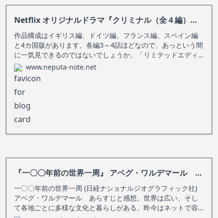
Netflix オリジナルドラマ『クリミナル（全４編）』のススメ ～取調室を舞台に繰り広げる犯罪ミステリ～
作品構成はイギリス編、ドイツ編、フランス編、スペイン編
と4カ国版があります。各編3～4話ほどなので、あっという間
に一気見できるのではないでしょうか。「リミテッドエディ
ション」として登場した本作ですが、人気があったからかわ
www.neputa-note.net
かりませんが「イギリス編」のみシーズン2が2020年に公開さ
れています。
『一〇〇年前の世界一周』 アベグ・ワルデマール ～ドイツ人青年による100年前の世界の記録～ 【読書感想】【写真集】
一〇〇年前の世界一周 (日経ナショナルジオグラフィック社)
アベグ・ワルデマール あらすじと感想。世界は広い、そし
て各地ごとに多様な文化と暮らしがある。昨今はネットで容
易に世界の様子を知った気分になることができるが、本作で