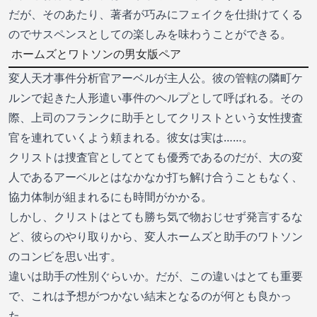
だが、そのあたり、著者が巧みにフェイクを仕掛けてくる
のでサスペンスとしての楽しみを味わうことができる。
ホームズとワトソンの男女版ペア
変人天才事件分析官アーベルが主人公。彼の管轄の隣町ケ
ルンで起きた人形遣い事件のヘルプとして呼ばれる。その
際、上司のフランクに助手としてクリストという女性捜査
官を連れていくよう頼まれる。彼女は実は……。
クリストは捜査官としてとても優秀であるのだが、大の変
人であるアーベルとはなかなか打ち解け合うこともなく、
協力体制が組まれるにも時間がかかる。
しかし、クリストはとても勝ち気で物おじせず発言するな
ど、彼らのやり取りから、変人ホームズと助手のワトソン
のコンビを思い出す。
違いは助手の性別ぐらいか。だが、この違いはとても重要
で、これは予想がつかない結末となるのが何とも良かっ
た。