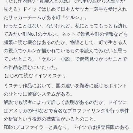
（たしか2巻の『貴婦人との旅』で汽車の窓から大聖堂が
見える）ドイツではじめて日本人サッカー選手を受け入れ
たサッカーチームがある町「ケルン」。
行ったことはない。ないけれど、私にとってもっとも訪れ
てみたい町No.1のケルン。ネットで景色や町の情報などを
頻繁に読む機会はあるのだが、物語として、町で生きる人
の視点でケルンが描かれているものを読んでみたいと思っ
ていたところ、「ケルン 小説」で偶然見つかったことで
本作品を読むにいたった。
はじめて読むドイツミステリ
ミステリ作品において、国の違いを顕著に感じるポイント
のひとつに警察システムがある。
解説でも訳者によって詳しく説明があるのだが、ドイツに
はアメリカのFBIなどで有名なプロファイリングを行う事件
分析官という役割の捜査官がいるとのこと。
FBIのプロファイラーと異なり、ドイツでは捜査権限のある