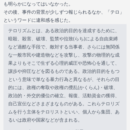
も明らかになってはいなかった。
その後、事件の背景が少しずつ報じられるなか、「テロ」
というワードに違和感を感じた。
テロリズムとは、ある政治的目的を達成するために、
暗殺、殺害、破壊、監禁や拉致(らち)による自由束縛
など過酷な手段で、敵対する当事者、さらには無関係
な一般市民や建造物などを攻撃し、攻撃の物理的な成
果よりもそこで生ずる心理的威圧や恐怖心を通して、
譲歩や抑圧などを図るものである。政治的目的をもつ
という意味で単なる暴力行為と異なるが、それらの目
的には、政権の奪取や政権の攪乱(かくらん)・破壊、
政治的・外交的優位の確立、報復、活動資金の獲得、
自己宣伝などさまざまなものがある。これらテロリズ
ムを行う主体をテロリストといい、個人から集団、あ
るいは政府や国家などが含まれる。