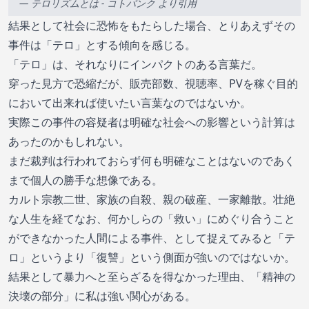
—
テロリズムとは - コトバンク
より引用
結果として社会に恐怖をもたらした場合、とりあえずその
事件は「テロ」とする傾向を感じる。
「テロ」は、それなりにインパクトのある言葉だ。
穿った見方で恐縮だが、販売部数、視聴率、PVを稼ぐ目的
において出来れば使いたい言葉なのではないか。
実際この事件の容疑者は明確な社会への影響という計算は
あったのかもしれない。
まだ裁判は行われておらず何も明確なことはないのであく
まで個人の勝手な想像である。
カルト宗教二世、家族の自殺、親の破産、一家離散。壮絶
な人生を経てなお、何かしらの「救い」にめぐり合うこと
ができなかった人間による事件、として捉えてみると「テ
ロ」というより「復讐」という側面が強いのではないか。
結果として暴力へと至らざるを得なかった理由、「精神の
決壊の部分」に私は強い関心がある。