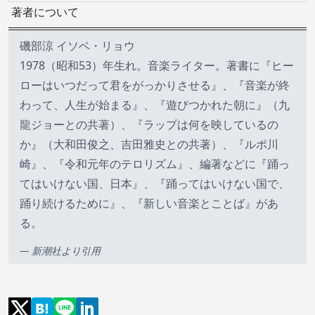
著者について
磯部涼 イソベ・リョウ
1978（昭和53）年生れ。音楽ライター。著書に『ヒー
ローはいつだって君をがっかりさせる』、『音楽が終
わって、人生が始まる』、『遊びつかれた朝に』（九
龍ジョーとの共著）、『ラップは何を映しているの
か』（大和田俊之、吉田雅史との共著）、『ルポ川
崎』、『令和元年のテロリズム』、編著などに『踊っ
てはいけない国、日本』、『踊ってはいけない国で、
踊り続けるために』、『新しい音楽とことば』があ
る。
—
新潮社
より引用