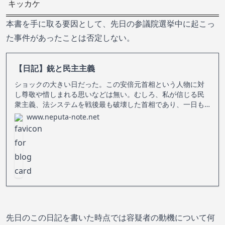
キッカケ
本書を手に取る要因として、先日の参議院選挙中に起こっ
た事件があったことは否定しない。
【日記】銃と民主主義
ショックの大きい日だった。この安倍元首相という人物に対
し尊敬や惜しまれる思いなどは無い。むしろ、私が信じる民
衆主義、法システムを戦後最も破壊した首相であり、一日も
早く政界から退場してほしいと願う人物であった。だが、ひ
www.neputa-note.net
とりの人間が亡くなってしまうことは大変な悲劇であり、ま
してや暴力によるものとなればこ
先日のこの日記を書いた時点では容疑者の動機について何