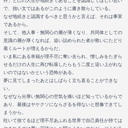
件」と己の人生が地続きであることを認識してほしい思い
で、拙い文ではあるがこのように書き散らしている。
なぜ地続きと認識するべきと思うかと言えば、それは事実
であるから。
そして、他人事・無関心の層が薄くなり、共同体としての
意識の層が厚くなれば、追い詰められた者が救いにたどり
着くルートが増えるからだ。
いま私にある幸福が理不尽に奪い去られ、憎しみをたぎら
せるだけの人生に再び転落したらもう二度と這い上がれな
いのではないかという恐怖がある。
夢に見てしまったあとはしばらく立ち直ることができな
い。
なぜなら分厚い無関心の空気を痛いほど知っているからで
あり、最後はヤケクソにならざるを得ないと想像できてし
まうから。
吐いて捨てるほど理不尽あふれる世界で自己責任が持ては