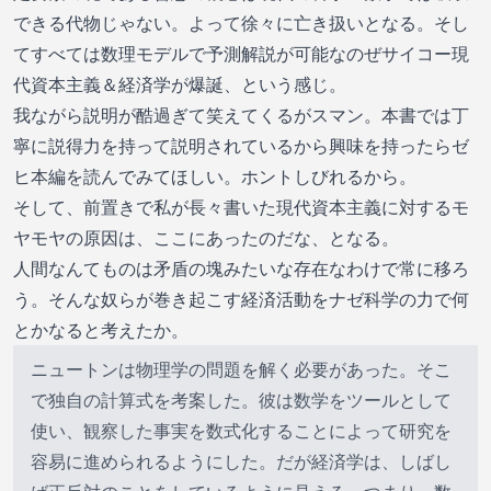
できる代物じゃない。よって徐々に亡き扱いとなる。そし
てすべては数理モデルで予測解説が可能なのぜサイコー現
代資本主義＆経済学が爆誕、という感じ。
我ながら説明が酷過ぎて笑えてくるがスマン。本書では丁
寧に説得力を持って説明されているから興味を持ったらゼ
ヒ本編を読んでみてほしい。ホントしびれるから。
そして、前置きで私が長々書いた現代資本主義に対するモ
ヤモヤの原因は、ここにあったのだな、となる。
人間なんてものは矛盾の塊みたいな存在なわけで常に移ろ
う。そんな奴らが巻き起こす経済活動をナゼ科学の力で何
とかなると考えたか。
ニュートンは物理学の問題を解く必要があった。そこ
で独自の計算式を考案した。彼は数学をツールとして
使い、観察した事実を数式化することによって研究を
容易に進められるようにした。だが経済学は、しばし