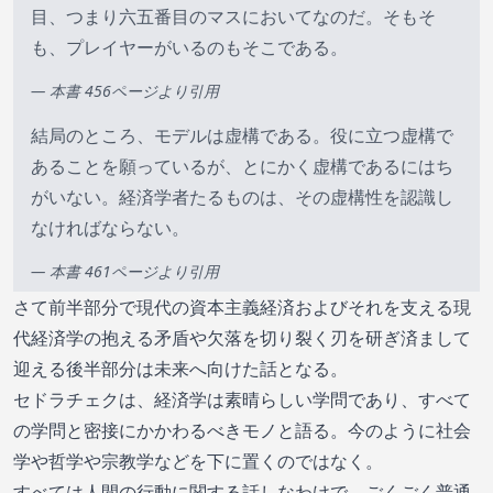
目、つまり六五番目のマスにおいてなのだ。そもそ
も、プレイヤーがいるのもそこである。
— 本書 456ページより引用
結局のところ、モデルは虚構である。役に立つ虚構で
あることを願っているが、とにかく虚構であるにはち
がいない。経済学者たるものは、その虚構性を認識し
なければならない。
— 本書 461ページより引用
さて前半部分で現代の資本主義経済およびそれを支える現
代経済学の抱える矛盾や欠落を切り裂く刃を研ぎ済まして
迎える後半部分は未来へ向けた話となる。
セドラチェクは、経済学は素晴らしい学問であり、すべて
の学問と密接にかかわるべきモノと語る。今のように社会
学や哲学や宗教学などを下に置くのではなく。
すべては人間の行動に関する話しなわけで、ごくごく普通