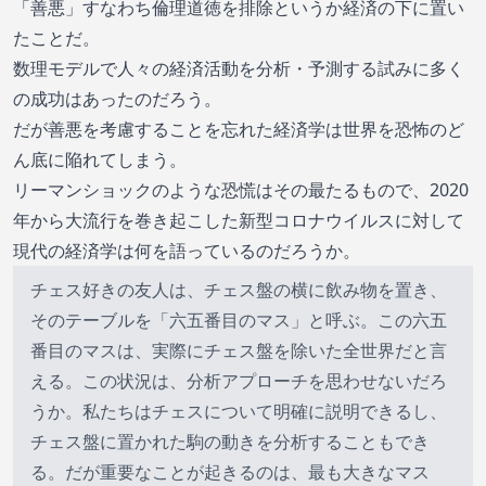
「善悪」すなわち倫理道徳を排除というか経済の下に置い
たことだ。
数理モデルで人々の経済活動を分析・予測する試みに多く
の成功はあったのだろう。
だが善悪を考慮することを忘れた経済学は世界を恐怖のど
ん底に陥れてしまう。
リーマンショックのような恐慌はその最たるもので、2020
年から大流行を巻き起こした新型コロナウイルスに対して
現代の経済学は何を語っているのだろうか。
チェス好きの友人は、チェス盤の横に飲み物を置き、
そのテーブルを「六五番目のマス」と呼ぶ。この六五
番目のマスは、実際にチェス盤を除いた全世界だと言
える。この状況は、分析アプローチを思わせないだろ
うか。私たちはチェスについて明確に説明できるし、
チェス盤に置かれた駒の動きを分析することもでき
る。だが重要なことが起きるのは、最も大きなマス