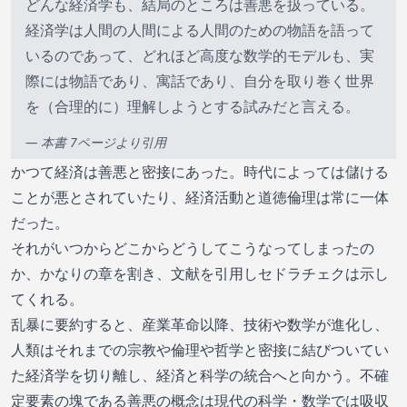
どんな経済学も、結局のところは善悪を扱っている。
経済学は人間の人間による人間のための物語を語って
いるのであって、どれほど高度な数学的モデルも、実
際には物語であり、寓話であり、自分を取り巻く世界
を（合理的に）理解しようとする試みだと言える。
— 本書 7ページより引用
かつて経済は善悪と密接にあった。時代によっては儲ける
ことが悪とされていたり、経済活動と道徳倫理は常に一体
だった。
それがいつからどこからどうしてこうなってしまったの
か、かなりの章を割き、文献を引用しセドラチェクは示し
てくれる。
乱暴に要約すると、産業革命以降、技術や数学が進化し、
人類はそれまでの宗教や倫理や哲学と密接に結びついてい
た経済学を切り離し、経済と科学の統合へと向かう。不確
定要素の塊である善悪の概念は現代の科学・数学では吸収