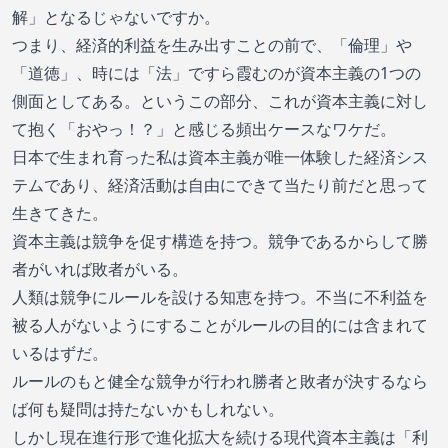
解」となるじゃないですか。
つまり、経済的利益を生み出すことの前で、「倫理」や
「道徳」、時には「法」ですら霞むのが資本主義の1つの
側面としてある。というこの部分、これが資本主義に対し
て抱く「おやっ！？」と感じる頻出ケースなワケだ。
日本で生まれ育った私は資本主義が唯一体験した経済シス
テムであり、経済活動は自由にできて当たり前だと思って
生きてきた。
資本主義は競争を促す構造を持つ。競争であるからして勝
者がいれば敗者がいる。
人類は競争にルールを設ける知恵を持つ。不当に不利益を
被る人がないようにすることがルールの目的には含まれて
いるはずだ。
ルールのもと健全な競争が行われ勝者と敗者が決するなら
ば何も疑問は持たないかもしれない。
しかし現在進行形で進化拡大を続ける現代資本主義は「利