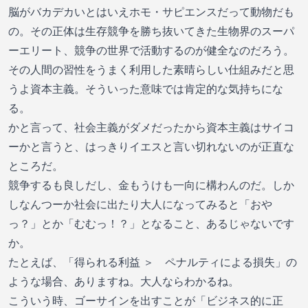
脳がバカデカいとはいえホモ・サピエンスだって動物だも
の。その正体は生存競争を勝ち抜いてきた生物界のスーパ
ーエリート、競争の世界で活動するのが健全なのだろう。
その人間の習性をうまく利用した素晴らしい仕組みだと思
うよ資本主義。そういった意味では肯定的な気持ちにな
る。
かと言って、社会主義がダメだったから資本主義はサイコ
ーかと言うと、はっきりイエスと言い切れないのが正直な
ところだ。
競争するも良しだし、金もうけも一向に構わんのだ。しか
しなんつーか社会に出たり大人になってみると「おや
っ？」とか「むむっ！？」となること、あるじゃないです
か。
たとえば、「得られる利益 ＞ ペナルティによる損失」の
ような場合、ありますね。大人ならわかるね。
こういう時、ゴーサインを出すことが「ビジネス的に正