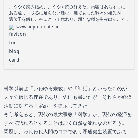
ようやく読み始め、ようやく読み終えた。内容はあらすじに
ある通り、取るに足らない種の一種であった我々の祖先が、
遺伝子を解し、神にとって代わり、新たな種を生み出すこと
も不可能ではない現在へ到達するまでの経緯、現時点での結
www.neputa-note.net
果、そして少し先の未来についてが語られた作品である。
科学以前は「いわゆる宗教」や「神話」といったものが
人々の信じる存在であり、先にも書いたが、それらが経済
活動に対する「定め」を提示してきた。
そう考えると、現代の最大宗教「科学」が、現代の経済を
すべて語れるとすることはごく自然な流れなのだろう。
問題は、われわれ人間のコアであり矛盾発生装置である