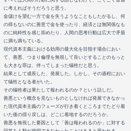
に考えればそうだろうと思う。
金儲けを望む一方で金を失うようなこともしたがるし、何
の得もないのに善意で金を使ったり、経済とは無関係なも
のに純粋性を感じ崇めたり、人間の思考行動は広大で矛盾
に満ち満ちている。
現代資本主義における効用の最大化を目指す場合におい
て、善悪、つまり倫理を無視して良いとすることのもっと
も大きな罪は、伴ってしまった犠牲だと思う。
結果として成長した、発展した。しかし、その過程におい
て犠牲となる者がいた。
その犠牲者は果たして報われるのか？という話しだ。
善悪という概念を見ないものとしなければ発展できなかっ
た現代資本主義のフェーズが行き着くところまでたどり着
いた後の揺り戻しは、どこに着地するのだろうか。
善悪を無視した要因として「善は報われるのか」に対する
回答を人類が発明できなかったことはあると思われる。