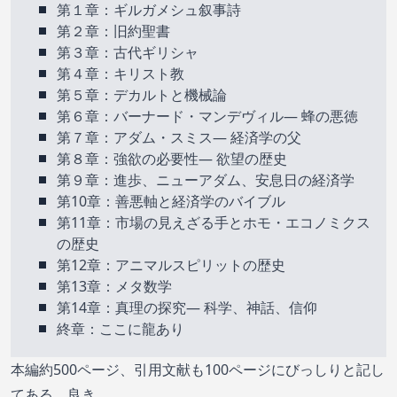
第１章：ギルガメシュ叙事詩
第２章：旧約聖書
第３章：古代ギリシャ
第４章：キリスト教
第５章：デカルトと機械論
第６章：バーナード・マンデヴィル— 蜂の悪徳
第７章：アダム・スミス— 経済学の父
第８章：強欲の必要性— 欲望の歴史
第９章：進歩、ニューアダム、安息日の経済学
第10章：善悪軸と経済学のバイブル
第11章：市場の見えざる手とホモ・エコノミクス
の歴史
第12章：アニマルスピリットの歴史
第13章：メタ数学
第14章：真理の探究— 科学、神話、信仰
終章：ここに龍あり
本編約500ページ、引用文献も100ページにびっしりと記し
てある。良き。