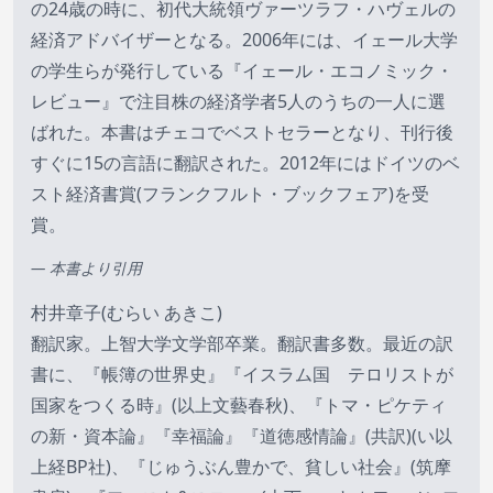
の24歳の時に、初代大統領ヴァーツラフ・ハヴェルの
経済アドバイザーとなる。2006年には、イェール大学
の学生らが発行している『イェール・エコノミック・
レビュー』で注目株の経済学者5人のうちの一人に選
ばれた。本書はチェコでベストセラーとなり、刊行後
すぐに15の言語に翻訳された。2012年にはドイツのベ
スト経済書賞(フランクフルト・ブックフェア)を受
賞。
— 本書より引用
村井章子(むらい あきこ)
翻訳家。上智大学文学部卒業。翻訳書多数。最近の訳
書に、『帳簿の世界史』『イスラム国 テロリストが
国家をつくる時』(以上文藝春秋)、『トマ・ピケティ
の新・資本論』『幸福論』『道徳感情論』(共訳)(い以
上経BP社)、『じゅうぶん豊かで、貧しい社会』(筑摩