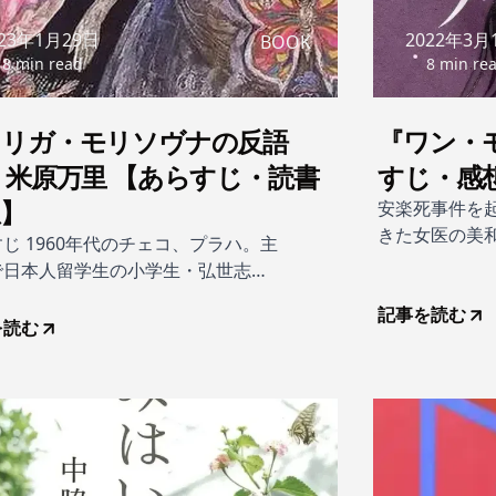
023年1月29日
2022年3月
BOOK
18 min read
8 min re
オリガ・モリソヴナの反語
『ワン・モ
 米原万里 【あらすじ・読書
すじ・感
想】
安楽死事件を
きた女医の美
じ 1960年代のチェコ、プラハ。主
大舞台から転
で日本人留学生の小学生・弘世志摩
明かりの晩、
うソビエト学校の舞踊教師オリガ・
て躰を重ねる
記事を読む
ソヴナは、その卓越した舞踊技術だ
を読む
漂うくらげ―
なく、なによりも歯に衣着せない鋭
の鈴音は余命
鋒で名物教師として知られていた。
ようもない淋
裟に誉めるのは罵倒の裏返しであ
けなすのは誉め言葉の代わりだっ