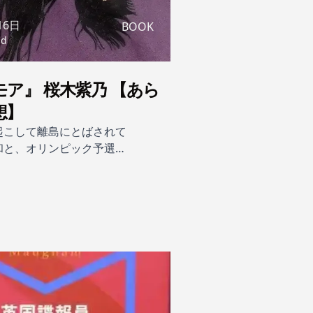
16日
BOOK
ad
ア』 桜木紫乃 【あら
想】
起こして離島にとばされて
和と、オリンピック予選の
落した元競泳選手の昴。月
よるべなさだけを持ち寄っ
男と女は、まるで夜の海に
―。同じ頃、美和の同級生
宣告を受けていて……どうし
しさにひりつく心。