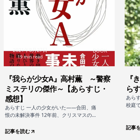
2021年8月27日
2
BOOK
19 min read
『我らが少女A』高村薫 ～警察
『き
ミステリの傑作～【あらすじ・
ら
感想】
あらす
校庭
あらすじ 一人の少女がいた――合田、痛
の物
恨の未解決事件 12年前、クリスマスの早
母親
朝。東京郊外の野川公園で写生中の元中
の午
記事
学美術教師が殺害された。犯人はいまだ
記事を読む
家族
逮捕されず、当時の捜査責任者合田の胸