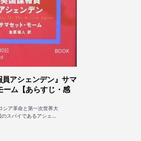
30日
BOOK
ad
報員アシェンデン』サマ
モーム【あらすじ・感
はロシア革命と第一次世界大
国のスパイであるアシェン
からの密命を帯び、中立国
としてヨーロッパ各国を渡
。一癖も二癖もあるメキシ