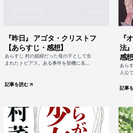
2023年3月18日
2
BOOK
11 min read
『昨日』 アゴタ・クリストフ
『
【あらすじ・感想】
法』
感
あらすじ 村の娼婦だった母の子として生
まれたトビアス。ある事件を契機に名前
あらす
を変え、戦争孤児を装って国境を越えた
人公
彼は、異邦にて工場労働者となる。灰色
が通
の作業着を身に着け、来る日も来る日も
記事を読む
モリ
記事
単調な作業に明け暮れるトビアスのみじ
けで
めな人生に残された最後の希望は、彼の
い舌
夢想の中にだけ存在する女リーヌと出会
大袈
うこと……。
り、
た。