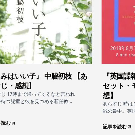
020年11月9日
2018年8月
BOOK
11 min read
8 min re
みはいい子』 中脇初枝 【あ
『英国諜
すじ・感想】
セット・
想】
じ 17時まで帰ってくるなと言われ
で待つ児童と彼を見つめる新任教師
あらすじ 時
語をはじめ、娘に手を上げてしまう
戦の最中。英
とママ友など、同じ町、同じ雨の日
デンは上司Ｒ
後を描く五篇からなる連作短篇集。
を読む
スイスを拠点
記事を読む
が抱える傷とそこに射すたしかな光
り歩いている