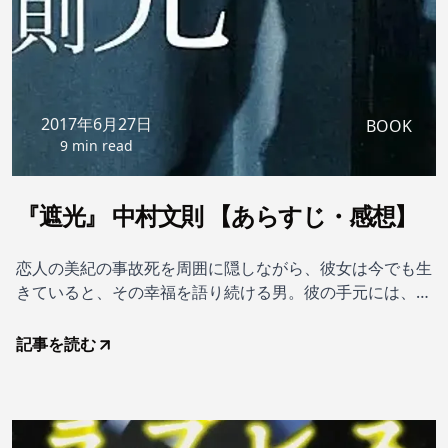
2017年6月27日
BOOK
9 min read
『遮光』 中村文則 【あらすじ・感想】
恋人の美紀の事故死を周囲に隠しながら、彼女は今でも生
きていると、その幸福を語り続ける男。彼の手元には、黒
いビニールに包まれた謎の瓶があった――。それは純愛
か、狂気か。喪失感と行き場のない怒りに覆われた青春
記事を読む
を、悲しみに抵抗する「虚言癖」の青年のうちに描き、圧
倒的な衝撃と賞賛を集めた野間文芸新人賞受賞作品