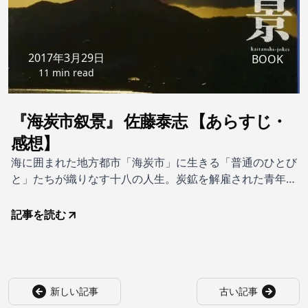
2017年3月29日
BOOK
11 min read
『海炭市叙景』 佐藤泰志 【あらすじ・
感想】
海に囲まれた地方都市「海炭市」に生きる「普通のひとび
と」たちが織りなす十八の人生。炭鉱を解雇された青年と
その妹、首都から故郷に戻った若夫婦、家庭に問題を抱え
るガス店の若社長、あと二年で定年を迎える路面電車運転
記事を読む
手、職業訓練校に通う中年男、競馬に入れ込むサラリーマ
ン、妻との不和に悩むプラネタリウム職員、
新しい記事
古い記事