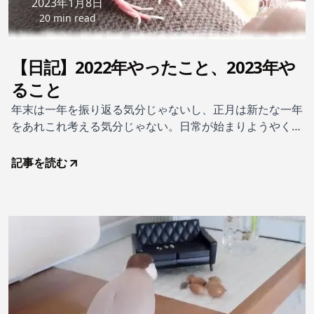
2023年1月8日
DIARY
20 min read
【日記】2022年やったこと、2023年や
ること
年末は一年を振り返る気分じゃないし、正月は新たな一年
をあれこれ考える気分じゃない。日常が始まりようやく頭
も回りだした。過去を振り返ったり先を考えたりするのは
年齢を重ねるにつれ億劫だ。がんばれわたし、来年の自分
記事を読む
のために。