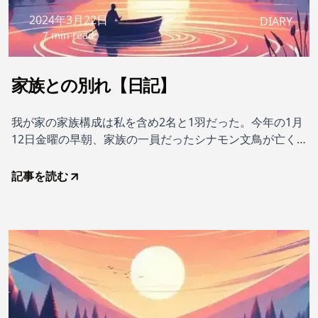
2024年3月22日
DIARY
7 min read
家族との別れ【日記】
我が家の家族構成は私を含め2名と1羽だった。今年の1月
12日金曜の早朝、家族の一員だったシナモン文鳥が亡くな
った。「ティピ」という名の男の子だった。昨年の10月に
体調をくずし、以後3か月余りの戦いのすえ、旅立ってい
記事を読む
った。もう2か月以上が経過したがその間の記憶ははっき
りしない。