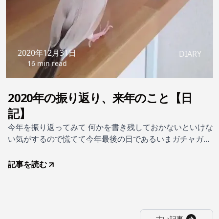
2020年12月31日
DIARY
16 min read
2020年の振り返り、来年のこと【日
記】
今年を振り返ってみて 何かを書き残しておかないといけな
い気がするので慌てて今年最後の日であるいまガチャガチ
ャとキーボードをたたいている。2020年はたいへんな一年
だった、と思う。多くの方にとってそうであり、今現在も
記事を読む
つらい思いをされている方がたくさんいるのだと想像す
る。
古い記事