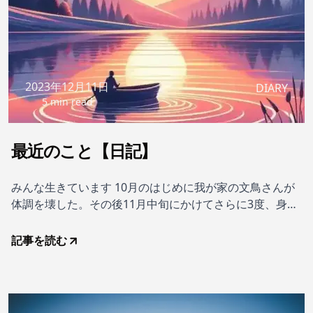
2023年12月11日
DIARY
5 min read
最近のこと【日記】
みんな生きています 10月のはじめに我が家の文鳥さんが
体調を壊した。その後11月中旬にかけてさらに3度、身動
きできないぐらい悪い日があった。不幸中の幸いとはまさ
にこのこと。となり町に小鳥の専門病院があり通院するよ
記事を読む
うになった。