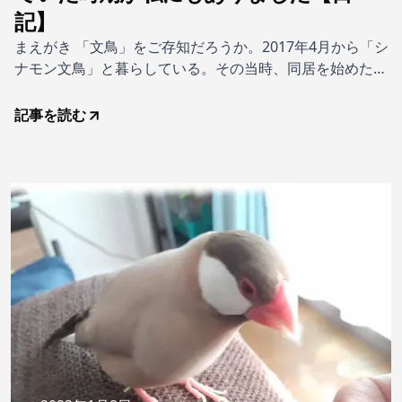
記】
まえがき 「文鳥」をご存知だろうか。2017年4月から「シ
ナモン文鳥」と暮らしている。その当時、同居を始めたパ
ートナーの連れ子である。それまで「他者との関係を避け
てなんぼ」だった私の人生は、その日を境に大きく変化し
記事を読む
た。同居1年目の様子は下記に記録している。読み返して
みると何ともぎこちない。