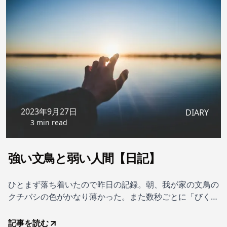
2023年9月27日
DIARY
3 min read
強い文鳥と弱い人間【日記】
ひとまず落ち着いたので昨日の記録。朝、我が家の文鳥の
クチバシの色がかなり薄かった。また数秒ごとに「びく
っ」と体が痙攣する。それが不快で怒りたいのだろうけど
弱ってそれもできず。先日受信した病院は今週いっぱい休
記事を読む