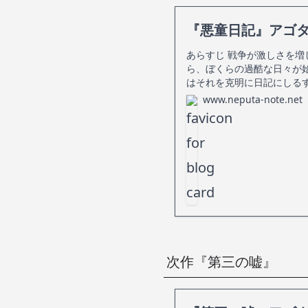
『悪童日記』アゴ
あらすじ 戦争が激しさを
ら、ぼくらの過酷な日々が
はそれを克明に日記にしる
www.neputa-note.net
次作『第三の嘘』