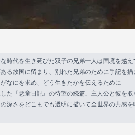
酷な時代を生き延びた双子の兄弟一人は国境を越え
がある故国に留まり、別れた兄弟のために手記を描
彼がなにを求め、どう生きたかを伝えるために
残した『悪童日記』の待望の続篇。主人公と彼を取
望の深さをどこまでも透明に描いて全世界の共感を