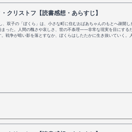
タ・クリストフ【読書感想・あらすじ】
増し、双子の「ぼくら」は、小さな町に住むおばあちゃんのもとへ疎開し
始まった。人間の醜さや哀しさ、世の不条理――非常な現実を目にする
す。戦争が暗い影を落とすなか、ぼくらはしたたかに生き抜いていく。