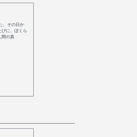
た。その日か
たびに、ぼくら
人間の真