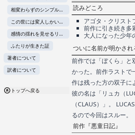
読みどころ
相変わらずのシンプルな
文体
アゴタ・クリスト
この世には変人しかいな
前作に引き続き多
いのか？
感情の揺れを見せるリュ
大人になった少年
カ
ふたりが生きた証
ついに名前が明かされ
著者について
前作では「ぼくら」と
訳者について
かった。前作ラストで
作は残った方の双子に
トップへ戻る
彼の名は「リュカ（LU
（CLAUS）」。 LU
るので今回はスルー。
前作『悪童日記』