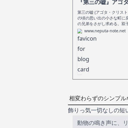
『第三の嘘』アゴ
第三の嘘 (アゴタ・クリス
の頃の思い出の小さな町に
の兄弟をさがし求める。双
www.neputa-note.net
相変わらずのシンプル
飾りっ気一切なしの短
動物の鳴き声に、