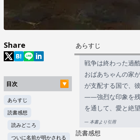
Share
あらすじ
戦争は終わった過
おばあちゃんの家
目次
が支配する国で、
――強烈な印象を
あらすじ
を通して、愛と絶
読書感想
— 本書より引用
読みどころ
読書感想
ついに名前が明かされる