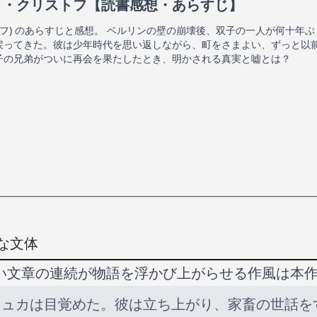
タ・クリストフ【読書感想・あらすじ】
トフ) のあらすじと感想。 ベルリンの壁の崩壊後、双子の一人が何十年
戻ってきた。彼は少年時代を思い返しながら、町をさまよい、ずっと以
子の兄弟がついに再会を果たしたとき、明かされる真実と嘘とは？
な文体
い文章の連続が物語を浮かび上がらせる作風は本
リュカは目覚めた。彼は立ち上がり、家畜の世話を