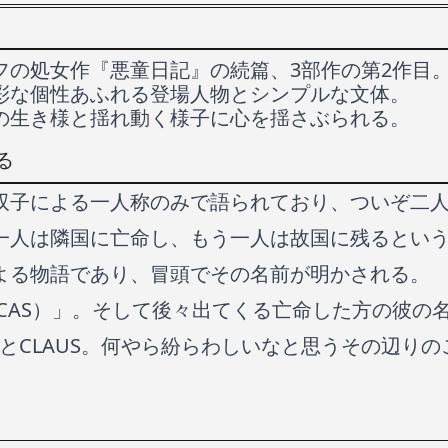
フの処女作『悪童日記』の続篇、3部作の第2作目
彩な個性あふれる登場人物とシンプルな文体。
の生き様と揺れ動く様子に心を揺さぶられる。
る
双子による一人称のみで語られており、ついぞ二
一人は隣国に亡命し、もう一人は故国に残るとい
よる物語であり、冒頭でその名前が明かされる。
CAS）」。そして後々出てくる亡命した方の彼の
CASとCLAUS。何やら紛らわしいなと思うその辺