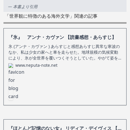
— 本書より引用
「世界観に特徴のある海外文学」関連の記事
『氷』 アンナ・カヴァン 【読書感想・あらすじ】
氷 (アンナ・カヴァン ) あらすじと感想あらすじ異常な寒波の
なか、私は少女の家へと車を走らせた。地球規模の気候変動
により、氷が全世界を覆いつくそうとしていた。やがて姿を
消した少女を追って某国に潜入した私は、要塞のような“高い
www.neputa-note.net
館”で絶対的な力を振るう長官と対峙するが…。
『ほとんど記憶のない女』 リディア・デイヴィス 【読書感想・あらすじ】