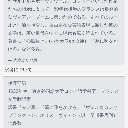
たサルトルやボーヴォワール、コクトーといった作家
たちの指示によって、60年代後半のフランスは爆発的
なヴィアン・ブームに沸いたのである。すべてのルー
ルと理論を拒否し、自由自在な言語表現に徹した彼の
文学は、若い世代を中心に現代も広く読まれている。
著書に『心臓抜き』(ハヤカワepi文庫)、『墓に唾をか
けろ』など多数。
— 本書より引用
訳者について
伊藤守男
1932年生、東京外国語大学ロシア語学科卒、フランス
文学翻訳家
訳書『赤い草』『墓に唾をかけろ』『ヴェルコカンと
プランクトン』ボリス・ヴィアン（以上早川書房刊）
他多数