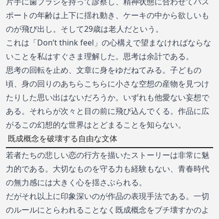
片手に歯ブラシを持って診察し、精神状態に合わせてパス
ポートの年齢は上下に揺れ動き、ケーキの中から欲しいも
のが飛び出し。そして29歳は老人だという。
これは「Don’t think feel」の心構えで望まなければならな
いことを私はすぐさま理解した。思考は余計である。
思考の回転を止め、文章に身をゆだねてみる。子どもの
頃、身の回りのあちらこちらに小さな空想の産物を見つけ
たりした思い出はないだろうか。いずれも他愛ない妄想で
ある。それらが次々と目の前に飛び込んでくる。作品に広
がるこの幻想的な世界はとどまることを知らない。
既成概念を破壊する自由な文体
若者たちの悲しい恋の行方を描いたストーリーは非常に魅
力的である。大切なものを守る力も経験もない、青春時代
の無力感には大きく心を揺さぶられる。
だがそれ以上に印象深いのが作品の表現手法である。一切
のルールにとらわれることなく既成概念をブチ壊すかのよ