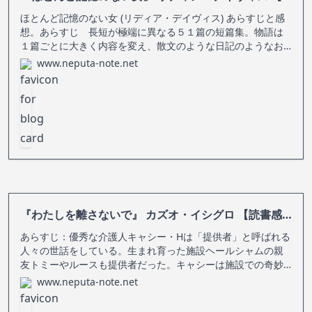
ほとんど記憶のない女 (リディア・デイヴィス) あらすじと感
想。あらすじ 長短が極端に異なる５１篇の短篇集。物語は
１篇ごとに大きく内容を変え、散文のような日記のようなお
伽話ような話の連続は読者を非日常的感覚に引きずり込む。
www.neputa-note.net
読書感想 ６年も前に、良く読んでいた読書感想ブログに紹
介されており、
『わたしを離さないで』 カズオ・イシグロ 【読書感想・あらすじ】
あらすじ：優秀な介護人キャシー・Hは「提供者」と呼ばれる
人々の世話をしている。生まれ育った施設ヘールシャムの親
友トミーやルースも提供者だった。キャシーは施設での奇妙
な日々に思いをめぐらす。図画工作に力を入れた授業、毎週
www.neputa-note.net
の健康診断、保護官と呼ばれる教師たちのぎこちない態度…。
彼女の回想はヘールシャムの