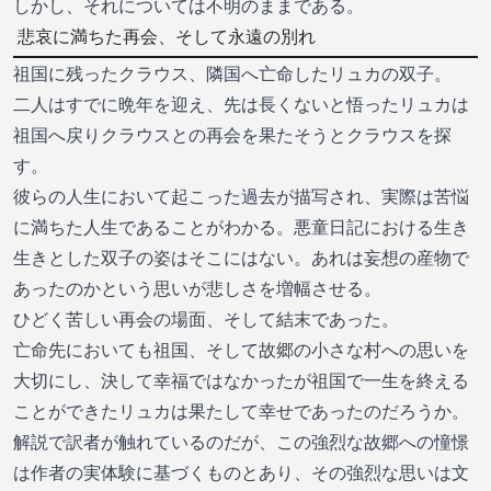
しかし、それについては不明のままである。
悲哀に満ちた再会、そして永遠の別れ
祖国に残ったクラウス、隣国へ亡命したリュカの双子。
二人はすでに晩年を迎え、先は長くないと悟ったリュカは
祖国へ戻りクラウスとの再会を果たそうとクラウスを探
す。
彼らの人生において起こった過去が描写され、実際は苦悩
に満ちた人生であることがわかる。悪童日記における生き
生きとした双子の姿はそこにはない。あれは妄想の産物で
あったのかという思いが悲しさを増幅させる。
ひどく苦しい再会の場面、そして結末であった。
亡命先においても祖国、そして故郷の小さな村への思いを
大切にし、決して幸福ではなかったが祖国で一生を終える
ことができたリュカは果たして幸せであったのだろうか。
解説で訳者が触れているのだが、この強烈な故郷への憧憬
は作者の実体験に基づくものとあり、その強烈な思いは文