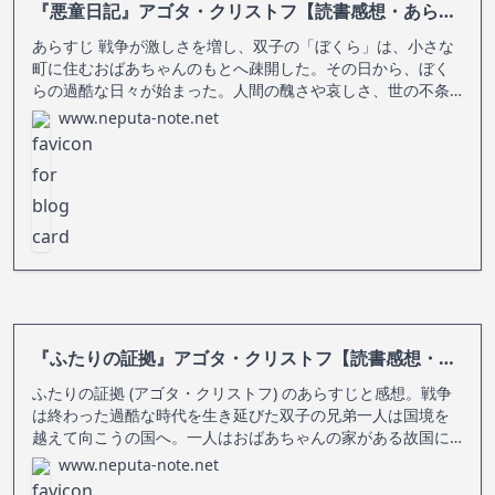
『悪童日記』アゴタ・クリストフ【読書感想・あらすじ】
あらすじ 戦争が激しさを増し、双子の「ぼくら」は、小さな
町に住むおばあちゃんのもとへ疎開した。その日から、ぼく
らの過酷な日々が始まった。人間の醜さや哀しさ、世の不条
理――非常な現実を目にするたびに、ぼくらはそれを克明に
www.neputa-note.net
日記にしるす。戦争が暗い影を落とすなか、ぼくらはしたた
かに生き抜いていく。人間の真
『ふたりの証拠』アゴタ・クリストフ【読書感想・あらすじ】
ふたりの証拠 (アゴタ・クリストフ) のあらすじと感想。戦争
は終わった過酷な時代を生き延びた双子の兄弟一人は国境を
越えて向こうの国へ。一人はおばあちゃんの家がある故国に
留まり、別れた兄弟のために手記を描き続ける。厳しい新体
www.neputa-note.net
制が支配する国で、彼がなにを求め、どう生きたかを伝える