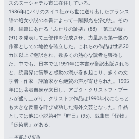
スのヌーシャテル市に在住している。
1986年にパリのスイユ社から世に送り出したフランス
語の処女小説の本書によって一躍脚光を浴びた。その
後、続篇にあたる『ふたりの証拠』(88) 「第三の嘘」
(91) を発表して三部作を完成させ、力量ある第一級の
作家としての地位を確立した。これらの作品は世界20
カ国以上で翻訳され、数多くの熱心な読者を獲得し
た。中でも、日本では1991年に本書が翻訳出版される
と、読書界に衝撃と感動の渦が巻き起こり、多くの文
学者・作家・評論家から絶賛の声が寄せられた。1995
年には著者自身が来日し、アゴタ・クリストフ・ブー
ムが盛り上がり、クリストフ作品は1990年代にもっと
も大きな反響を呼び成功した海外文芸となった。作品
としては他に小説第4作『昨日』(95)、戯曲集『怪物』
『伝染病』がある。
— 本書より引用