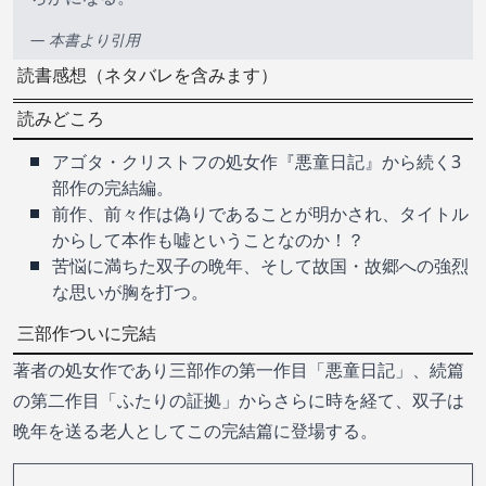
— 本書より引用
読書感想（ネタバレを含みます）
読みどころ
アゴタ・クリストフの処女作『悪童日記』から続く3
部作の完結編。
前作、前々作は偽りであることが明かされ、タイトル
からして本作も嘘ということなのか！？
苦悩に満ちた双子の晩年、そして故国・故郷への強烈
な思いが胸を打つ。
三部作ついに完結
著者の処女作であり三部作の第一作目「悪童日記」、続篇
の第二作目「ふたりの証拠」からさらに時を経て、双子は
晩年を送る老人としてこの完結篇に登場する。