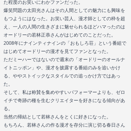
た程度のお笑いにわかファンだった。
爆笑問題の太田光さんはその人間としての魅力にも興味を
もつようにはなった。お笑い芸人、漫才師としての枠を超
え、一人の人間の生きざまに魅せられるほどハマったのは
オードリーの若林正恭さんがはじめてのことだった。
2008年にナインティナインの「おもしろ荘」という番組で
はじめてオードリーの漫才を見てファンとなった。
ただミーハーではないので週末の「オードリーのオールナ
イトニッポン」や、漫才を披露する番組のみを追いかけ
る、ややストイックなスタイルでの追っかけ方ではあっ
た。
そして、私は称賛を集めやすいパフォーマーよりも、ゼロ
イチで奇跡の種を生むクリエイターを好きになる傾向があ
る。
当然の帰結として若林さんをとくに好きになった。
もちろん、若林さんの作る漫才を存分に演じ切る春日さん