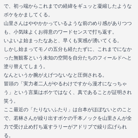
で、初っ端からこれまでの経緯をギュッと凝縮したような
ボケをかましてくる。
山里さんはややかかっているような前のめり感がありつつ
も、小気味よくお得意のワードセンスで打ち返す。
いよいよ始まったなあと、早くも実感が湧いてくる。
しかし始まってモノの五分も経たたずに、これまでになか
った無観客という未知の空間を自分たちのフィールドへと
塗り替えてしまう。
なんというか腕がえげつないなと圧倒される。
冒頭の「実力者二人がやるわけですから漫才になっちゃ
う」という言葉はボケではなく、真であることが証明され
笑う。
ここ最近の「たりないふたり」は台本がほぼないとのこと
で、若林さんが繰り出すボケの千本ノックを山里さんが全
力で受け止め打ち返すラリーがアドリブで繰り広げられ
る。