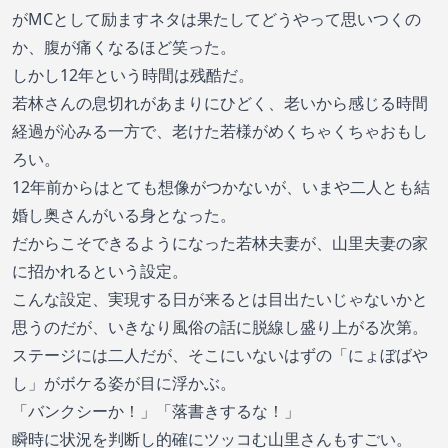
がMCとして励ますネタは果たしてどうやって思いつくの
か、腹が痛くなるほど笑った。
しかし12年という時間は残酷だ。
若林さんの息切れがあまりにひどく、老いから感じる時間
経過が沁みる一方で、老けた若様がめくちゃくちゃおもし
ろい。
12年前からはとても想像がつかないが、いまや二人とも結
婚し奥さんがいる身となった。
だからこそできるようになった若林夫妻が、山里夫妻の家
に招かれるという設定。
こんな設定、実現する日が来るとは目出たいじゃないかと
思うのだが、いきなり風俗の話に脱線し盛り上がる次第。
ステージには二人だが、そこにいないはずの「にょぼばや
し」がボケる姿が目に浮かぶ。
「バンクシーか！」「落書きするな！」
瞬時に状況を判断し的確にツッコむ山里さんもすごい。