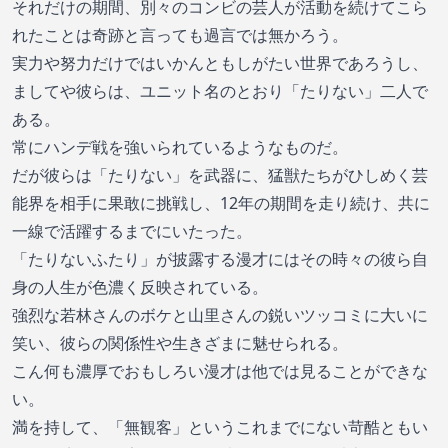
それだけの期間、別々のコンビの芸人が活動を続けてこら
れたことは奇跡と言っても過言では無かろう。
実力や努力だけではいかんともしがたい世界であろうし、
ましてや彼らは、ユニット名のとおり「たりない」二人で
ある。
常にハンデ戦を強いられているようなものだ。
だが彼らは「たりない」を武器に、猛獣たちがひしめく芸
能界を相手に果敢に挑戦し、12年の期間を走り続け、共に
一線で活躍するまでにいたった。
「たりないふたり」が披露する漫才にはその時々の彼ら自
身の人生が色濃く反映されている。
強烈な若林さんのボケと山里さんの鋭いツッコミに大いに
笑い、彼らの関係性や生きざまに魅せられる。
こん何も濃厚でおもしろい漫才は他では見ることができな
い。
満を持して、「無観客」というこれまでにない苛酷ともい