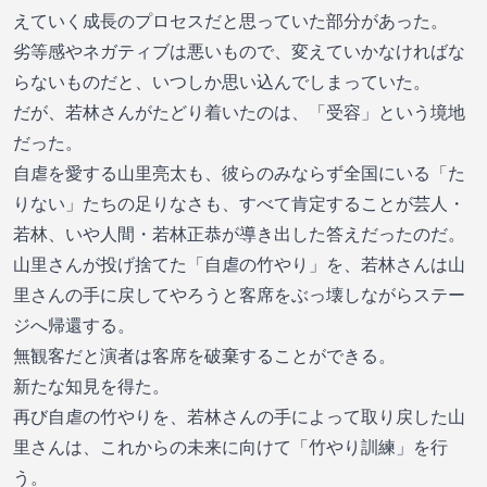
えていく成長のプロセスだと思っていた部分があった。
劣等感やネガティブは悪いもので、変えていかなければな
らないものだと、いつしか思い込んでしまっていた。
だが、若林さんがたどり着いたのは、「受容」という境地
だった。
自虐を愛する山里亮太も、彼らのみならず全国にいる「た
りない」たちの足りなさも、すべて肯定することが芸人・
若林、いや人間・若林正恭が導き出した答えだったのだ。
山里さんが投げ捨てた「自虐の竹やり」を、若林さんは山
里さんの手に戻してやろうと客席をぶっ壊しながらステー
ジへ帰還する。
無観客だと演者は客席を破棄することができる。
新たな知見を得た。
再び自虐の竹やりを、若林さんの手によって取り戻した山
里さんは、これからの未来に向けて「竹やり訓練」を行
う。