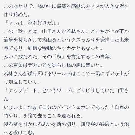
このあたりで、私の中に爆笑と感動のカオスが大きな渦を
作り始めた。
「オレは、秋も好きだよ」
この「秋」とは、山里さんが若林さんにどっちが上か下か
論争を持ちかけて拗ねるというクズっぷりを発揮した出来
事であり、結構な騒動のキッカケともなった。
ふいに放たれた、その「秋」を肯定するこの言葉。
この言葉はデカい音を鳴らし私の胸に響いた。
若林さんが繰り広げるワールドはここで一気にギアが上が
り加速していく。
「アップデート」というワードにピリピリしていた山里さ
ん。
いよいよこれまで自分のメインウェポンであった「自虐の
竹やり」を捨て去ることを迫られる。
後ろ髪を引かれる思いを断ち切り、無観客の客席という池
へと投げこむ。