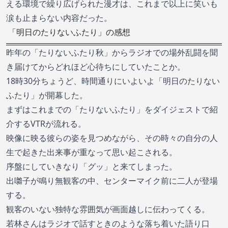
える環境で繰り広げられた漫才は、これまで以上に笑いも
涙も止まらない内容だった。
「明日のたりないふたり」の感想
昨年の「たりないふたり秋」からラジオでの場外乱闘を聞
き届けてからどれほど心待ちにしていたことか。
18時30分ちょうど、時間通りにいよいよ「明日のたりない
ふたり」が開幕した。
まずはこれまでの「たりないふたり」をダイジェストで紹
介するVTRが流れる。
映像に映る彼らの姿を見つめながら、その時々の自分の人
生で起きた出来事が重なって思い起こされる。
序盤にしていきなり「グッ」と来てしまった。
出囃子が鳴り無観客の中、センターマイク前に二人が登場
する。
観客のいない独特な雰囲気が画面越しに伝わってくる。
若林さんはラジオで話すときのような落ち着いた語り口