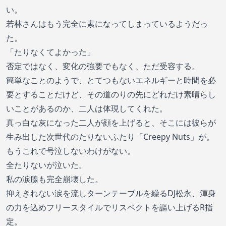
い。
若林さんはもう完全に素になってしまっているようだっ
た。
「たりなくてよかった」
否定ではなく、変化の強要でもなく、ただ受容する。
簡単なことのようで、とてつもないエネルギーと時間を必
要とすることだけど、その道のりの先にどれだけ素晴らし
いことがあるのか、二人は体現してくれた。
真っ白な灰になった二人が顔を上げると、そこには彼らが
生み出した次世代のたりないふたり「Creepy Nuts」が。
もうこれで号泣しないわけがない。
全たりないが泣いた。
私の涙腺も完全崩壊した。
抑えきれない涙を流しターンテーブルを繰るDJ松永、渾身
の力を込めフリースタイルでリスペクトを謳い上げるR指
定。