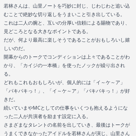
若林さんは、山里ノートを巧妙に封じ、じわじわと追い込
むことで絶妙な切り返しをうまいこと引き出している。
これは二人の腕と、互いの分厚い信頼による賜物であり、
見どころとなる大きなポイントである。
だが、何より最高に楽しそうであることがおもしろいし嬉
しいのだ。
開幕からのトークでコンディションは上々であることがわ
かり、「カイジの一本橋」を使ったノックが繰り出され
る。
どれもこれもおもしろいが、個人的には「イ～ケ～ア」
「バキバキっ！」、「イ～ケ～ア」「バキバキっ！」が好
きだ。
続いていまやMCとしての仕事をいくつも抱えるようにな
った二人が共演者を励ます設定に入る。
さまざまなタレントの名前を出していき、最後はトークが
うまくできなかったアイドルを若林さんが演じ、山里さん