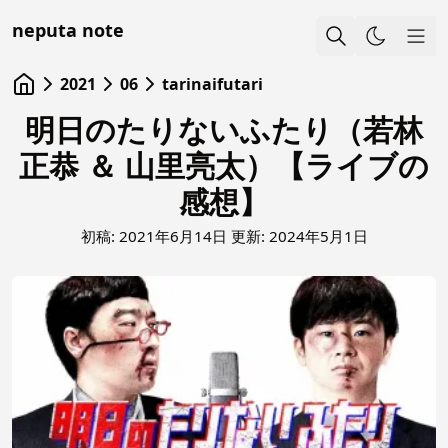
neputa note
Sho
2021
06
tarinaifutari
明日のたりないふたり（若林
正恭 ＆ 山里亮太）【ライブの
感想】
初稿:
2021年6月14日
更新:
2024年5月1日