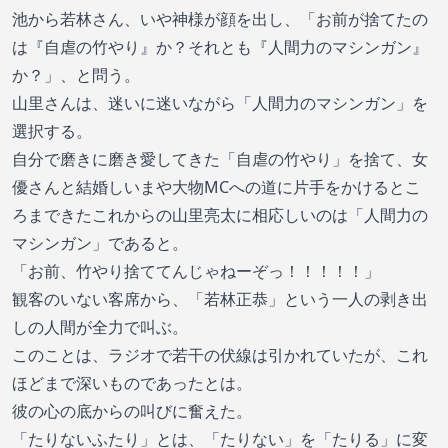
池から若林さん、いや神様が顔を出し、「お前が捨てたの
は『自虐の竹やり』か？それとも『人間力のマシンガン』
か？」、と問う。
山里さんは、迷いに迷いながら「人間力のマシンガン」を
選択する。
自分で磨きに磨き愛してきた「自虐の竹やり」を捨て、女
優さんと結婚しいまや大物MCへの道に片手をかけるとこ
ろまできたこれからの山里亮太に相応しいのは「人間力の
マシンガン」であると。
「お前、竹やり捨ててんじゃねーぞっ！！！！！」
観客のいない客席から、「若林正恭」という一人の剥き出
しの人間が全力で叫ぶ。
このことは、ラジオで若干の伏線は引かれていたが、これ
ほどまで深いものであったとは。
彼の心の底からの叫びに奮えた。
「たりないふたり」とは、「たりない」を「たりる」に変