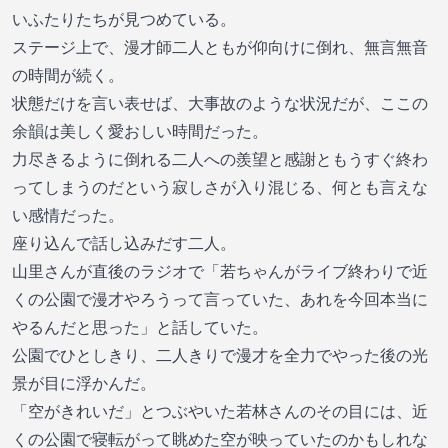
いふたりたちが見つめている。
ステージ上で、漫才師二人ともが仰向けに倒れ、無言無音
の時間が続く。
状態だけを言い表せば、大事故のような状況だが、ここの
余韻は美しく愛おしい時間だった。
力尽きるように倒れる二人への羨望と感謝ともうすぐ終わ
ってしまうのだという寂しさが入り混じる、何とも言えな
い感情だった。
座り込んで話し込みだす二人。
山里さんが直後のラジオで「若ちゃんがライブ終わりで近
くの公園で漫才やろうって言っていた、あれを今回本当に
やるんだと思った」と話していた。
公園でひとしきり、二人きりで漫才を全力でやった後の光
景が目に浮かんだ。
「空がきれいだ」とつぶやいた若林さんのその目には、近
くの公園で寝転がって眺めた空が映っていたのかもしれな