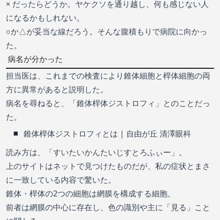
× だったらどうか。ヤケクソを通り越し、何も感じない人
になるかもしれない。
○か△が妥当な線だろう。そんな腹積もりで病院に向かっ
た。
病名が分かった
担当医は、これまでの検査により錐体細胞と桿体細胞の両
方に異常があると説明した。
病名を尋ねると、「錐体桿体ジストロフィ」とのことだっ
た。
錐体桿体ジストロフィとは | 自由が丘 清澤眼科
読み方は、「すいたいかんたいじすとろふぃー」。
上のサイトはネットで見つけたものだが、私の症状とまさ
に一致している内容で驚いた。
錐体・桿体の2つの細胞は網膜を構成する細胞。
前者は網膜の中心に存在し、色の識別や主に「見る」こと