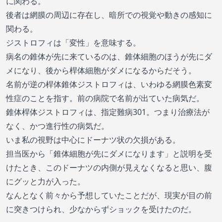
に関わる。
後者は網膜の周辺に存在し、暗所での視覚や動きの感知に
関わる。
ジストロフィは「変性」を意味する。
病名の錐体が先に来ているのは、錐体細胞のほうが先にダ
メになり、後から桿体細胞がダメになるからだそう。
名前が逆の桿体錐体ジストロフィは、いわゆる網膜色素変
性症のことを指す。前の病院で名前が出ていた病気だ。
錐体桿体ジストロフィは、指定難病301。つまり治療法が
なく、かつ進行性の病気だ。
いま私の視野は中心にドーナツ状の欠損がある。
担当医から「錐体細胞が先にダメになります」と説明を受
けたとき、このドーナツの内側が見えなくなると思い、腹
にグッと力が入った。
なんとなく前々から予想していたことだが、現実が目の前
に突きつけられ、少なからずショックを受けたのだ。