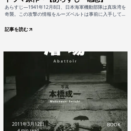
あらすじ―1941年12月8日、日本海軍機動部隊は真珠湾を
奇襲。この攻撃の情報をルーズベルトは事前に入手してい
たか!?海軍機動部隊が極秘裡に集結する択捉島に潜入した
アメリカ合衆国の日系人スパイ、ケニー・サイトウ。彼が
記事を読む
激烈な諜報戦が繰り広げられる北海の小島に見たものは何
だったのか。
2011年3月12日
BOOK
4 min read