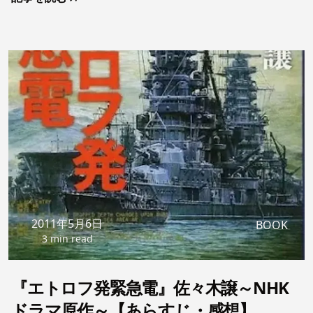
犯として、ＧＨＱの配下となった同胞に追われることとな
る。懸命に戦った自分は何だったのか、悲しい運命の物
語。
2011年5月6日
BOOK
3 min read
『エトロフ発緊急電』佐々木譲～NHK
ドラマ原作～【あらすじ・感想】