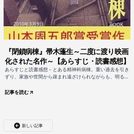
2010年3月9日
BOOK
7 min read
『閉鎖病棟』帚木蓬生～二度に渡り映画
化された名作～【あらすじ・読書感想】
あらすじと読書感想－とある精神科病棟。重い過去を引き
ずり、家族や世間から疎まれ遠ざけられながらも、明るく
生きようとする患者たち。その日常を破ったのは、ある殺
人事件だった……。彼を犯行へと駆り立てたものは何
記事を読む
か？ その理由を知る者たちは――。現役精神科医の作者
が、病院の内部を患者の視点から描く。帚木蓬生の初期作
品
新しい記事