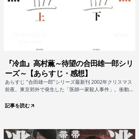
2013年1月27日
BOOK
4 min read
『冷血』高村薫～待望の合田雄一郎シリ
ーズ～【あらすじ・感想】
あらすじ "合田雄一郎"シリーズ最新刊 2002年クリスマス
前夜。東京郊外で発生した「医師一家殺人事件」。衝動の
ままATMを破壊し、通りすがりのコンビニを襲い、目につ
いた住宅に侵入、一家殺害という凶行におよんだ犯人た
記事を読む
ち。彼らはいったいどういう人間か?何のために一家を殺
害したのか?