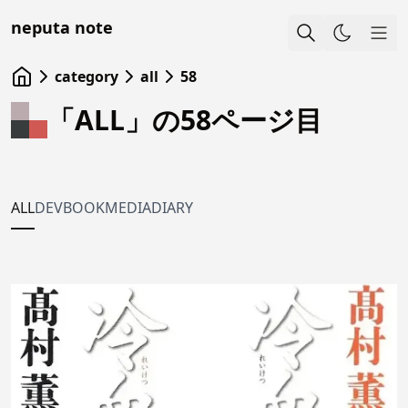
neputa note
Sho
category
all
58
「ALL」の58ページ目
ALL
DEV
BOOK
MEDIA
DIARY