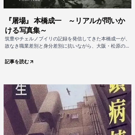
『屠場』 本橋成一 ～リアルが問いか
ける写真集～
筑豊やチェルノブイリの記録を発信してきた本橋成一が、
故なき職業差別と身分差別に抗いながら、大阪・松原の屠
場でいのちと向き合う人びとを追った、渾身のドキュメン
ト。聞きなれぬ「屠場」という言葉。これは、生きている
記事を読む
家畜を屠殺し食肉にする屠殺場のことで、本書は屠場を撮
影した写真集である