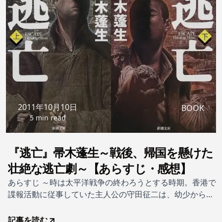
2011年10月10日
BOOK
5 min read
『逃亡』帚木蓬生～戦後、帰国を懸けた
壮絶な逃亡劇～【あらすじ・感想】
あらすじ ～時は太平洋戦争の終わろうとする時期。香港で
諜報活動に従事していた主人公の守田征二は、幼少から教
え込まれた価値観、仕事への責任感から懸命に働いた。し
かし、敗戦と同時に敵国の者たちに追われ、帰国すれば戦
記事を読む