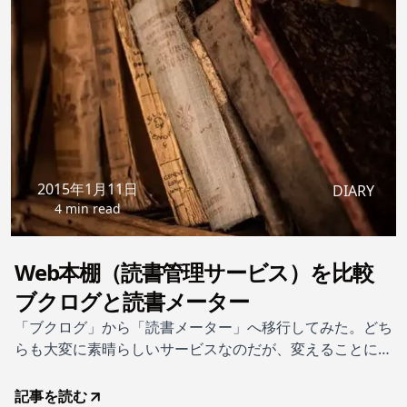
2015年1月11日
DIARY
4 min read
Web本棚（読書管理サービス）を比較
ブクログと読書メーター
「ブクログ」から「読書メーター」へ移行してみた。どち
らも大変に素晴らしいサービスなのだが、変えることにし
た理由はページ表示のパフォーマンス一点のみ。それ以外
には大変満足の行くサービスなのだが、利用開始ごろと比
記事を読む