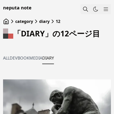
neputa note
Sho
category
diary
12
「DIARY」の12ページ目
ALL
DEV
BOOK
MEDIA
DIARY