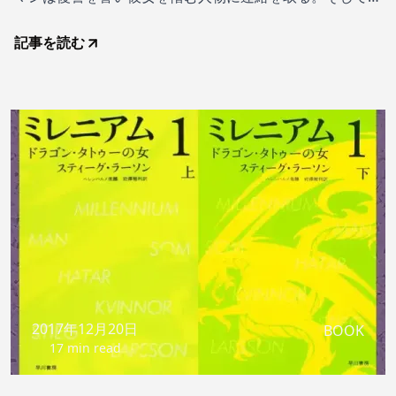
女を拉致する計画が動き始めた。その頃ミカエルらはジャ
ーナリストのダグと恋人ミアが進める人身売買と強制売春
記事を読む
の調査をもとに、『ミレニアム』の特集号と書籍の刊行を
決定する。ダグの調査では背後にザラという謎の人物がい
るようだ
2017年12月20日
BOOK
17 min read