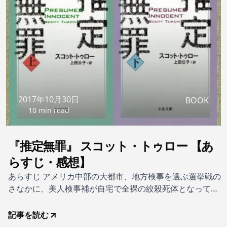
2017年10月30日
BOOK
10 min read
『推定無罪』 スコット・トゥロー 【あ
らすじ・感想】
あらすじ アメリカ中部の大都市、地方検事を選ぶ選挙戦の
さなかに、美人検事補が自宅で全裸の絞殺死体となって発
見された。変質者によるレイプか、怨みが動機か、捜査に
乗りだしたサビッチ主席検事補は、実は被害者と愛人関係
記事を読む
にあった間柄、容疑が次第に自分に向けられてくるのを知