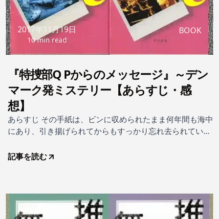
2017年11月19日
BOOK
10 min read
『特捜部Q Pからのメッセージ』～デン
マーク発ミステリー【あらすじ・感
想】
あらすじ その手紙は、ビンに収められたまま何年間も海中
にあり、引き揚げられてからもすっかり忘れ去られてい
た。だがスコットランド警察からはるばる特捜部Qへとそ
の手紙が届いたとき、捜査の歯車が動き出す。手紙の冒頭
記事を読む
には悲痛な叫びが記されていたのだ。