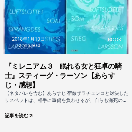
2018年1月10日
BOOK
12 min read
『ミレニアム３ 眠れる女と狂卓の騎
士』スティーグ・ラーソン【あらす
じ・感想】
【ネタバレを含む】あらすじ 宿敵ザラチェンコと対決した
リスベットは、相手に重傷を負わせるが、自らも瀕死の状
態に陥った。だが、二人とも病院に送られ、一命をとりと
める。この事件は、ザラチェンコと深い関係を持つ闇の組
記事を読む
織・公安警察特別分析班の存在と、その秘密活動が明るみ
に出る危険性をもたらした。