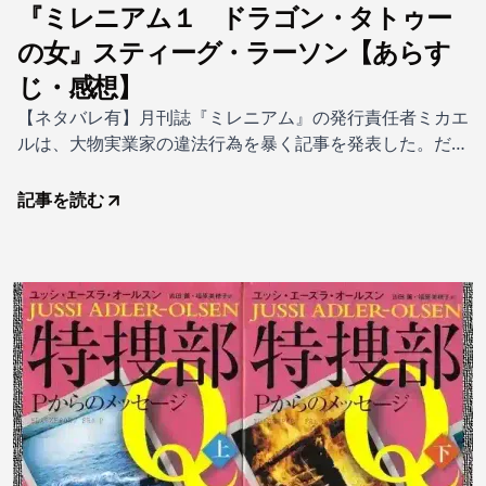
『ミレニアム１ ドラゴン・タトゥー
の女』スティーグ・ラーソン【あらす
じ・感想】
【ネタバレ有】月刊誌『ミレニアム』の発行責任者ミカエ
ルは、大物実業家の違法行為を暴く記事を発表した。だが
名誉毀損で有罪になり、彼は『ミレニアム』から離れた。
そんな折り、大企業グループの前会長ヘンリックから依頼
記事を読む
を受ける。およそ40年前、彼の一族が住む孤島で兄の孫娘
ハリエットが失踪した事件を調査してほしいというのだ