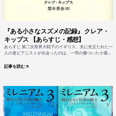
2018年1月16日
BOOK
11 min read
『ある小さなスズメの記録』 クレア・
キップス 【あらすじ・感想】
あらすじ 第二次世界大戦下のイギリス。夫に先立たれた一
人の老ピアニストが出会ったのは、一羽の傷ついた小雀だ
った。愛情深く育てられたスズメのクラレンスは、敵機の
襲来に怯える人々の希望の灯となっていく――。特異な才
記事を読む
能を開花させたクラレンスとキップス夫人が共に暮らした
12年間の実録。世界的大ベストセラーの名作。