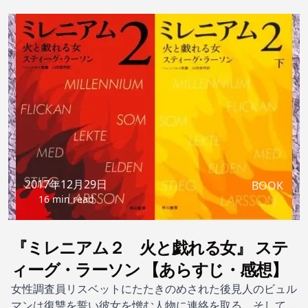
2017年12月29日
BOOK
16 min read
『ミレニアム２ 火と戯れる女』 ステ
ィーグ・ラーソン 【あらすじ・感想】
女性調査員リスベットにたたきのめされた後見人のビュル
マンは復讐を誓い彼女を憎む人物に連絡を取る。そして彼