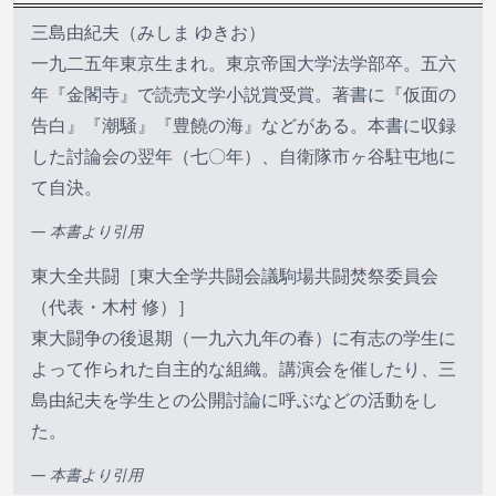
三島由紀夫（みしま ゆきお）
一九二五年東京生まれ。東京帝国大学法学部卒。五六
年『金閣寺』で読売文学小説賞受賞。著書に『仮面の
告白』『潮騒』『豊饒の海』などがある。本書に収録
した討論会の翌年（七〇年）、自衛隊市ヶ谷駐屯地に
て自決。
— 本書より引用
東大全共闘［東大全学共闘会議駒場共闘焚祭委員会
（代表・木村 修）］
東大闘争の後退期（一九六九年の春）に有志の学生に
よって作られた自主的な組織。講演会を催したり、三
島由紀夫を学生との公開討論に呼ぶなどの活動をし
た。
— 本書より引用