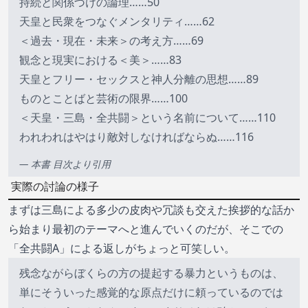
持続と関係づけの論理……50
天皇と民衆をつなぐメンタリティ……62
＜過去・現在・未来＞の考え方……69
観念と現実における＜美＞……83
天皇とフリー・セックスと神人分離の思想……89
ものとことばと芸術の限界……100
＜天皇・三島・全共闘＞という名前について……110
われわれはやはり敵対しなければならぬ……116
— 本書 目次より引用
実際の討論の様子
まずは三島による多少の皮肉や冗談も交えた挨拶的な話か
ら始まり最初のテーマへと進んでいくのだが、そこでの
「全共闘A」による返しがちょっと可笑しい。
残念ながらぼくらの方の提起する暴力というものは、
単にそういった感覚的な原点だけに頼っているのでは