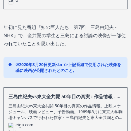
年初に見た番組『知の巨人たち 第7回 三島由紀夫 -
NHK』で、全共闘の学生と三島による討論の映像が一部使
われていたことを思い出した。
※2020年3月20日更新<br />上記番組で使用された映像を
基に映画が公開されたとのこと。
三島由紀夫vs東大全共闘 50年目の真実 : 作品情報 - 映画.com
三島由紀夫vs東大全共闘 50年目の真実の作品情報。上映スケ
ジュール、映画レビュー、予告動画。1969年5月に東京大学駒
場キャンパスで行われた作家・三島由紀夫と東大全共闘との
伝説の討論会の様子を軸に、三島の生...
eiga.com