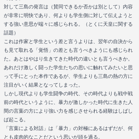
対して三島の発言は（賛同できるか否かは別として）内容
が非常に明快であり、何よりも学生側に対して伝えようと
する強い意思が端々に感じられる。（とくに天皇に関する
話題）
これは作家と学生という差と言うよりは、翌年の自決から
も見て取れる「覚悟」の差とも言うべきようにも感じられ
た。あとはやはり生きてきた時代の違いとも言うべきか。
あれだけ激しく闘った学生たちの思いに触れてみたいと思
って手にとった本作であるが、学生よりも三島の熱の方に
注目がいく結果となってしまった。
しかし現代よりも学生闘争の時代、その時代よりも戦中戦
前の時代というように、暴力が激しかった時代に生きた人
間の言葉の方により強い力を感じさせられる経験はしばし
ば起こる。
「言葉による対話」は「暴力」の対極にあるはずだが、何
とも皮肉的なことだという思いが頭を過る。