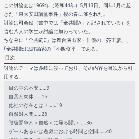
この討論会は1969年（昭和44年）5月13日、同年1月に起
きた「東大安田講堂事件」後の春に催された。
討論は司会役（書中では「全共闘A」と記されている）を
含む八人の学生が討論に加わっていた。
ちなみに「全共闘C」は舞台演出家・俳優の「
芥正彦
」、
｢全共闘E｣は評論家の「
小阪修平
」である。
目次
討論のテーマは多岐に渡っており、その内容を目次から引
用する。
目の中の不安……9
自我と肉体……16
他社の存在とは？……19
自然対人間……26
階級闘争と＜自然＞に帰る闘い……36
ゲームあるいは遊戯における時間と空間……40