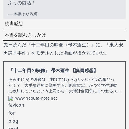
ぶりの復活！
— 本書より引用
読書感想
本書を読むきっかけ
先日読んだ『十二年目の映像（帚木蓬生）』に、「
東大安
田講堂事件
」をモデルとした場面が描かれていた。
『十二年目の映像』 帚木蓬生 【読書感想】
あらすじ その映像は、開けてはならないパンドラの箱だっ
た！？ 大手放送局に勤務する川原庸次は、かつて学生運動
に参加していたという上司からＴ大時計台闘争にまつわるス
クープ映像の存在を聞かされる。初めは半信半疑の庸次だっ
www.neputa-note.net
たが、十二年間にわたり地下に潜伏し続ける男、井田と出会
い、その存在を確信する。しかし