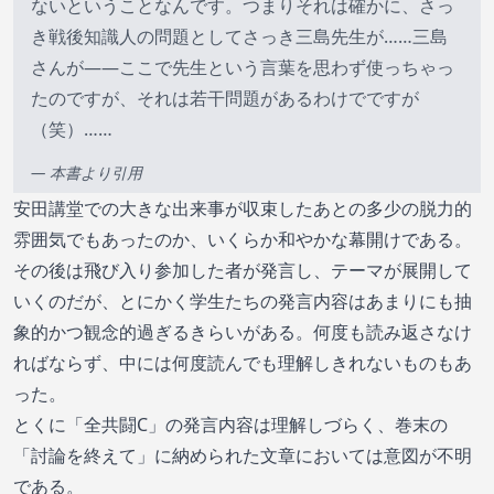
ないということなんです。つまりそれは確かに、さっ
き戦後知識人の問題としてさっき三島先生が……三島
さんが――ここで先生という言葉を思わず使っちゃっ
たのですが、それは若干問題があるわけでですが
（笑）……
— 本書より引用
安田講堂での大きな出来事が収束したあとの多少の脱力的
雰囲気でもあったのか、いくらか和やかな幕開けである。
その後は飛び入り参加した者が発言し、テーマが展開して
いくのだが、とにかく学生たちの発言内容はあまりにも抽
象的かつ観念的過ぎるきらいがある。何度も読み返さなけ
ればならず、中には何度読んでも理解しきれないものもあ
った。
とくに「全共闘C」の発言内容は理解しづらく、巻末の
「討論を終えて」に納められた文章においては意図が不明
である。