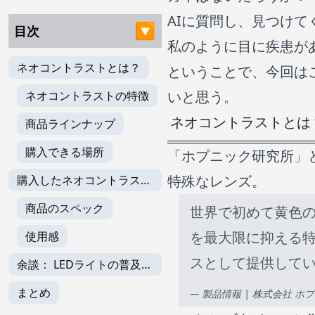
AIに質問し、見つけ
目次
私のように目に疾患が
ネオコントラストとは？
ということで、今回は
いと思う。
ネオコントラストの特徴
ネオコントラストとは
商品ラインナップ
購入できる場所
「ホプニック研究所」
特殊なレンズ。
購入したネオコントラスト
のレビュー
商品のスペック
世界で初めて黄色
を最大限に抑える
使用感
スとして提供して
余談： LEDライトの普及に
よる影響について
まとめ
—
製品情報 | 株式会社 ホ