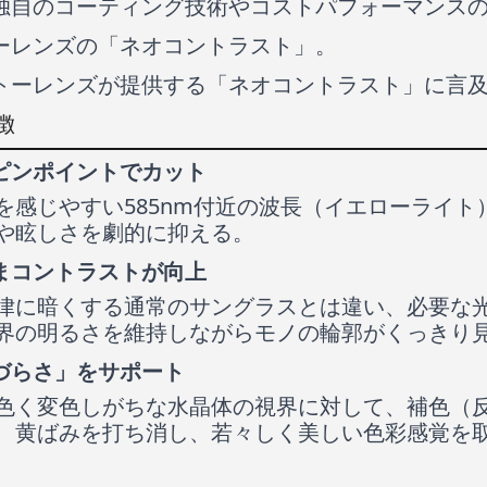
独自のコーティング技術やコストパフォーマンス
ーレンズの「ネオコントラスト」。
トーレンズが提供する「ネオコントラスト」に言
徴
ピンポイントでカット
を感じやすい585nm付近の波長（イエローライト
や眩しさを劇的に抑える。
まコントラストが向上
律に暗くする通常のサングラスとは違い、必要な
界の明るさを維持しながらモノの輪郭がくっきり
づらさ」をサポート
色く変色しがちな水晶体の視界に対して、補色（
、黄ばみを打ち消し、若々しく美しい色彩感覚を